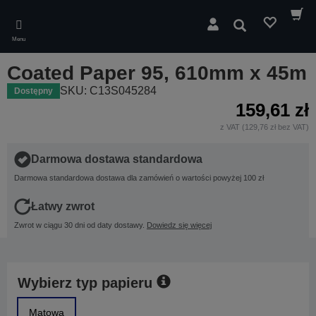
Skip
to
Wyszukaj
main
Menu
content
Coated Paper 95, 610mm x 45m
SKU: C13S045284
Dostępny
159,61 zł
z VAT (129,76 zł bez VAT)
Darmowa dostawa standardowa
Darmowa standardowa dostawa dla zamówień o wartości powyżej 100 zł
Łatwy zwrot
Zwrot w ciągu 30 dni od daty dostawy.
Dowiedz się więcej
Wybierz typ papieru
Matowa