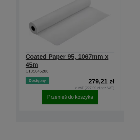
Coated Paper 95, 1067mm x
Coa
45m
45m
C13S045286
C13S0
279,21 zł
Dostępny
Dost
z VAT (227,00 zł bez VAT)
Przenieś do koszyka