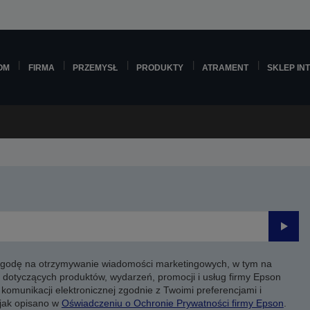
OM
FIRMA
PRZEMYSŁ
PRODUKTY
ATRAMENT
SKLEP IN
Prześli
 zgodę na otrzymywanie wiadomości marketingowych, w tym na
 dotyczących produktów, wydarzeń, promocji i usług firmy Epson
komunikacji elektronicznej zgodnie z Twoimi preferencjami i
 jak opisano w
Oświadczeniu o Ochronie Prywatności firmy Epson
.