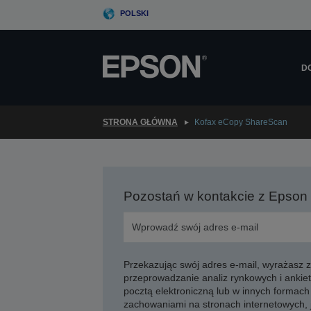
Skip
POLSKI
to
main
content
D
STRONA GŁÓWNA
Kofax eCopy ShareScan
Pozostań w kontakcie z Epson
Przekazując swój adres e-mail, wyrażasz
przeprowadzanie analiz rynkowych i ankiet
pocztą elektroniczną lub w innych formach 
zachowaniami na stronach internetowych,