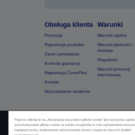
Obsługa klienta
Warunki
Promocje
Warunki ogólne
Rejestracja produktu
Warunki płatności i
dostawy
Zwrot zamówienia
Regulamin
Kontrola gwarancji
Warunki promocji
Rejestracja CoverPlus
internetowej
Kontakt
Wyszukiwanie dealerów
Poprzez kliknięcie na „Akceptacja wszystkich plików cookie” jest wyrażona zgoda
Identyfikacja sprzedawcy
Identyfikacja zg
przechowywanie plików cookie na swoim urządzeniu w celu usprawnienia korzyst
nawigacji strony, analizowania wykorzystania strony i wsparcia naszych działań
Skontaktuj się z nami w spr