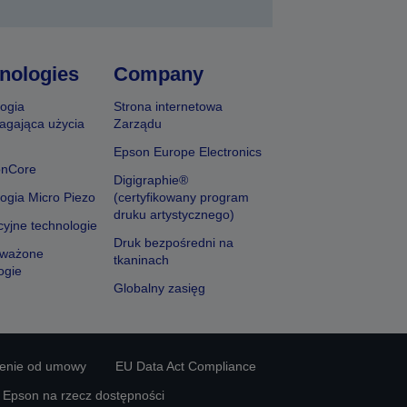
nologies
Company
ogia
Strona internetowa
agająca użycia
Zarządu
Epson Europe Electronics
onCore
Digigraphie®
ogia Micro Piezo
(certyfikowany program
druku artystycznego)
yjne technologie
Druk bezpośredni na
ważone
tkaninach
ogie
Globalny zasięg
ienie od umowy
EU Data Act Compliance
y Epson na rzecz dostępności