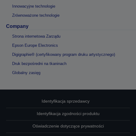
Innowacyjne technologie
Zrównoważone technologie
Company
Strona internetowa Zarządu
Epson Europe Electronics
Digigraphie® (certyfikowany program druku artystycznego)
Druk bezpośredni na tkaninach
Globalny zasięg
Identyfikacja sprzedawcy
Identyfikacja zgodności produktu
Oświadczenie dotyczące prywatności