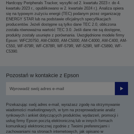
Hardcopy Peripherals Tracker, wysyłki od 2. kwartału 2023 r. do 4.
kwartału 2023 r., opublikowano w 2. kwartale 2024 r.). Analiza opiera
się na typowym zużyciu energii (TEC) podanym przez organizację
ENERGY STAR lub na podstawie oficjalnych specyfikacjach
producentów. Jeżeli dostępne są tylko dane TEC 2.0, obliczona
została równoważna wartość TEC 3.0. Jeśli dane nie są dostępne,
produkty zostały usunięte z porównania. Uwzględnione modele firmy
Epson: WFC20750, AM-C6000, AM-C5000, AM-C4000, AM-C400, AM-
C550, WF-879R, WF-C878R, WF-579R, WF-529R, WF-C5890, WF-
C5390.
Pozostań w kontakcie z Epson
Prześli
Przekazując swój adres e-mail, wyrażasz zgodę na otrzymywanie
wiadomości marketingowych, w tym na przeprowadzanie analiz
rynkowych i ankiet dotyczących produktów, wydarzeń, promocji i
usług firmy Epson pocztą elektroniczną lub w innych formach
komunikacji elektronicznej zgodnie z Twoimi preferencjami i
zachowaniami na stronach internetowych, jak opisano w