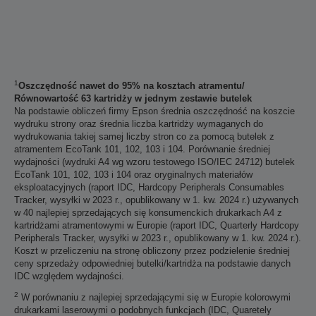
1
Oszczędność nawet do 95% na kosztach atramentu/
Równowartość 63 kartridży w jednym zestawie butelek
Na podstawie obliczeń firmy Epson średnia oszczędność na koszcie
wydruku strony oraz średnia liczba kartridży wymaganych do
wydrukowania takiej samej liczby stron co za pomocą butelek z
atramentem EcoTank 101, 102, 103 i 104. Porównanie średniej
wydajności (wydruki A4 wg wzoru testowego ISO/IEC 24712) butelek
EcoTank 101, 102, 103 i 104 oraz oryginalnych materiałów
eksploatacyjnych (raport IDC, Hardcopy Peripherals Consumables
Tracker, wysyłki w 2023 r., opublikowany w 1. kw. 2024 r.) używanych
w 40 najlepiej sprzedających się konsumenckich drukarkach A4 z
kartridżami atramentowymi w Europie (raport IDC, Quarterly Hardcopy
Peripherals Tracker, wysyłki w 2023 r., opublikowany w 1. kw. 2024 r.).
Koszt w przeliczeniu na stronę obliczony przez podzielenie średniej
ceny sprzedaży odpowiedniej butelki/kartridża na podstawie danych
IDC względem wydajności.
2
W porównaniu z najlepiej sprzedającymi się w Europie kolorowymi
drukarkami laserowymi o podobnych funkcjach (IDC, Quaretely