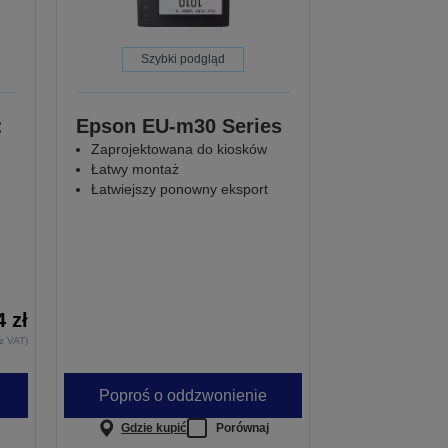
Szybki podgląd
:
Epson EU-m30 Series
Zaprojektowana do kiosków
Łatwy montaż
Łatwiejszy ponowny eksport
4 zł
z VAT)
Poproś o oddzwonienie
Gdzie kupić
Porównaj