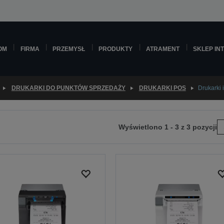
OM
FIRMA
PRZEMYSŁ
PRODUKTY
ATRAMENT
SKLEP IN
DRUKARKI DO PUNKTÓW SPRZEDAŻY
DRUKARKI POS
Drukarki
Wyświetlono 1 - 3 z 3 pozycji
ejdź
tępnej
ony