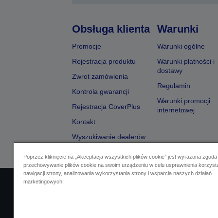
Obsługa klienta
Warunki
Promocje
Warunki ogólne
Rejestracja produktu
Warunki płatności i
dostawy
Zwrot zamówienia
Regulamin
Kontrola gwarancji
Warunki promocji
Rejestracja CoverPlus
internetowej
Kontakt
Wyszukiwanie dealerów
Poprzez kliknięcie na „Akceptacja wszystkich plików cookie” jest wyrażona zgoda
przechowywanie plików cookie na swoim urządzeniu w celu usprawnienia korzyst
nawigacji strony, analizowania wykorzystania strony i wsparcia naszych działań
marketingowych.
Identyfikacja sprzedawcy
Identyfikacja zg
Skontaktuj się z nami w spr