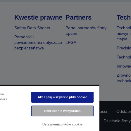
Kwestie prawne
Partners
Tech
Safety Data Sheets
Portal partnerów firmy
Technol
Epson
niewym
Poradniki i
ciepła
powiadomienia dotyczące
LPGA
bezpieczeństwa
Precisi
Technol
Innowac
Zrówno
technol
 na
Akceptuj wszystkie pliki cookie
ania z
Odrzucenie wszystkich
odności produktu
Oświadczenie dotyczące prywatności
Odstąp
awie swoich danych
Informacje o plikach cookie
Działania firm
Ustawienia plików cookie