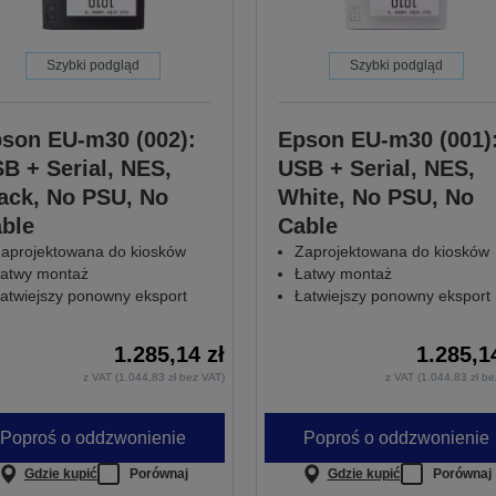
Szybki podgląd
Szybki podgląd
son EU-m30 (002):
Epson EU-m30 (001)
B + Serial, NES,
USB + Serial, NES,
ack, No PSU, No
White, No PSU, No
ble
Cable
aprojektowana do kiosków
Zaprojektowana do kiosków
atwy montaż
Łatwy montaż
atwiejszy ponowny eksport
Łatwiejszy ponowny eksport
1.285,14 zł
1.285,1
z VAT (1.044,83 zł bez VAT)
z VAT (1.044,83 zł be
Poproś o oddzwonienie
Poproś o oddzwonienie
Gdzie kupić
Porównaj
Gdzie kupić
Porównaj