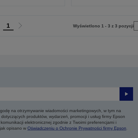
1
Wyświetlono 1 - 3 z 3 pozycji
rzejdź
Przejdź
do
do
oprzedniej
następnej
trony
strony
Prześli
 zgodę na otrzymywanie wiadomości marketingowych, w tym na
 dotyczących produktów, wydarzeń, promocji i usług firmy Epson
komunikacji elektronicznej zgodnie z Twoimi preferencjami i
 jak opisano w
Oświadczeniu o Ochronie Prywatności firmy Epson
.