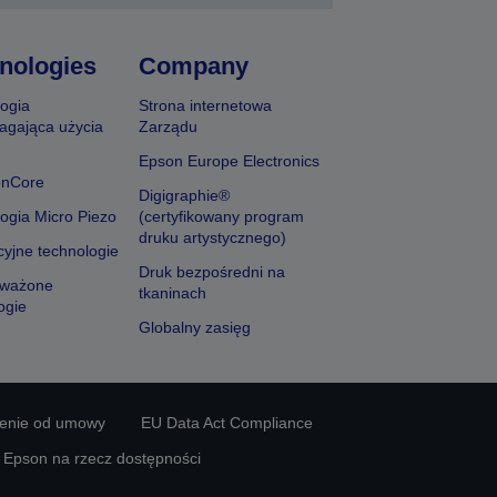
nologies
Company
ogia
Strona internetowa
agająca użycia
Zarządu
Epson Europe Electronics
onCore
Digigraphie®
ogia Micro Piezo
(certyfikowany program
druku artystycznego)
yjne technologie
Druk bezpośredni na
ważone
tkaninach
ogie
Globalny zasięg
ienie od umowy
EU Data Act Compliance
y Epson na rzecz dostępności