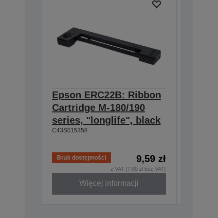
Epson ERC22B: Ribbon
Epson
Cartridge M-180/190
Cartri
series, "longlife", black
160/M-
C43S015358
black
C43S0153
9,59 zł
Brak dostępności
Brak dos
z VAT (7,80 zł bez VAT)
Więcej informacji
W