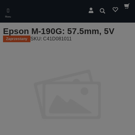
Skip
to
Wyszukaj
main
Menu
content
Epson M-190G: 57.5mm, 5V
SKU: C41D081011
Zaprzestany