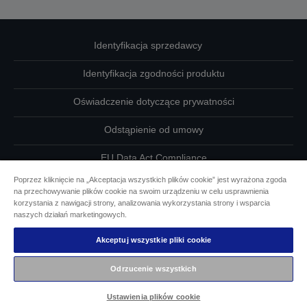
Identyfikacja sprzedawcy
Identyfikacja zgodności produktu
Oświadczenie dotyczące prywatności
Odstąpienie od umowy
EU Data Act Compliance
Poprzez kliknięcie na „Akceptacja wszystkich plików cookie” jest wyrażona zgoda
Skontaktuj się z nami w sprawie swoich danych
na przechowywanie plików cookie na swoim urządzeniu w celu usprawnienia
korzystania z nawigacji strony, analizowania wykorzystania strony i wsparcia
Informacje o plikach cookie
naszych działań marketingowych.
Akceptuj wszystkie pliki cookie
Działania firmy Epson na rzecz dostępności
Odrzucenie wszystkich
Copyright © 2026 Seiko Epson
Ustawienia plików cookie