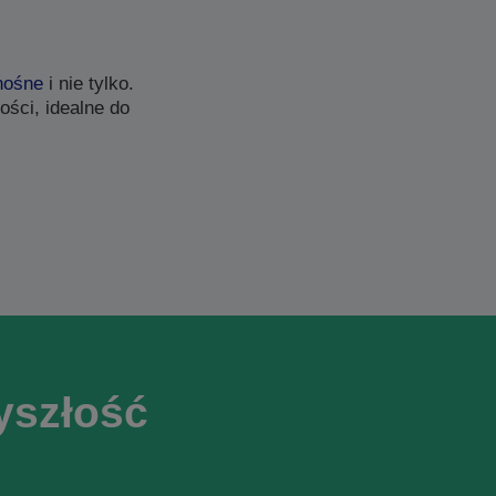
nośne
i nie tylko.
ści, idealne do
yszłość