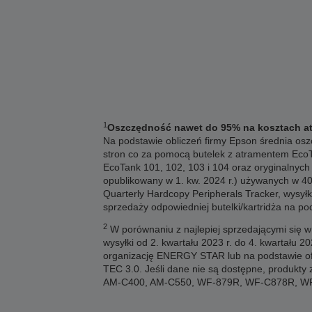
1
Oszczędność nawet do 95% na kosztach at
Na podstawie obliczeń firmy Epson średnia osz
stron co za pomocą butelek z atramentem EcoT
EcoTank 101, 102, 103 i 104 oraz oryginalnych
opublikowany w 1. kw. 2024 r.) używanych w 40
Quarterly Hardcopy Peripherals Tracker, wysyłki
sprzedaży odpowiedniej butelki/kartridża na 
2
W porównaniu z najlepiej sprzedającymi się w
wysyłki od 2. kwartału 2023 r. do 4. kwartału 2
organizację ENERGY STAR lub na podstawie ofi
TEC 3.0. Jeśli dane nie są dostępne, produk
AM-C400, AM-C550, WF-879R, WF-C878R, W