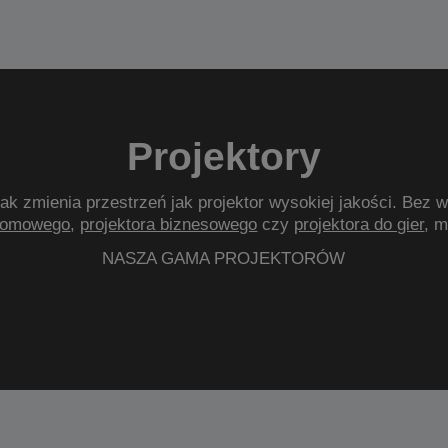
Projektory
tak zmienia przestrzeń jak projektor wysokiej jakości. Bez w
domowego
,
projektora biznesowego
czy
projektora do gier
, 
NASZA GAMA PROJEKTORÓW