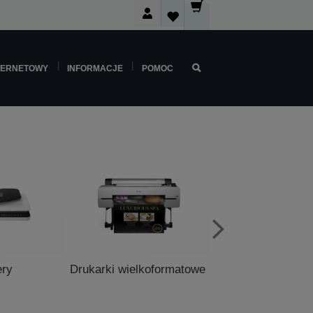
TERNETOWY
INFORMACJE
POMOC
ery
Drukarki wielkoformatowe
Drukarki do pu
sprzedaży