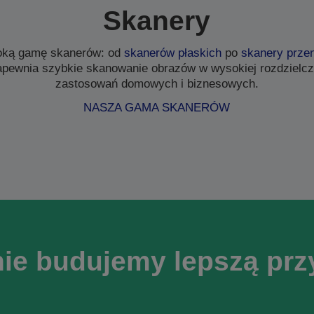
Skanery
oką gamę skanerów: od
skanerów płaskich
po
skanery prze
apewnia szybkie skanowanie obrazów w wysokiej rozdzielczo
zastosowań domowych i biznesowych.
NASZA GAMA SKANERÓW
ie budujemy lepszą prz