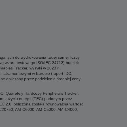
aganych do wydrukowania takiej samej liczby
 wg wzoru testowego ISO/IEC 24712) butelek
ables Tracker, wysyłki w 2023 r.,
mi atramentowymi w Europie (raport IDC,
onę obliczony przez podzielenie średniej ceny
C, Quaretely Hardcopy Peripherals Tracker,
owym zużyciu energii (TEC) podanym przez
EC 2.0, obliczona została równoważna wartość
: WFC20750, AM-C6000, AM-C5000, AM-C4000,