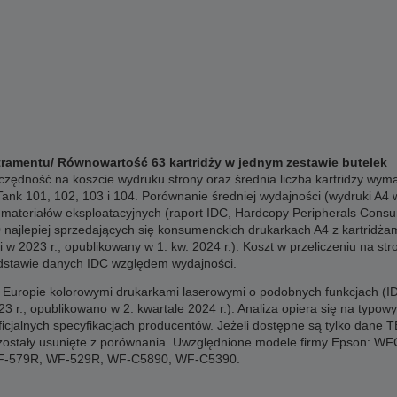
ramentu/ Równowartość 63 kartridży w jednym zestawie butelek
czędność na koszcie wydruku strony oraz średnia liczba kartridży wym
ank 101, 102, 103 i 104. Porównanie średniej wydajności (wydruki A4
 materiałów eksploatacyjnych (raport IDC, Hardcopy Peripherals Consum
 najlepiej sprzedających się konsumenckich drukarkach A4 z kartridża
 w 2023 r., opublikowany w 1. kw. 2024 r.). Koszt w przeliczeniu na str
podstawie danych IDC względem wydajności.
 Europie kolorowymi drukarkami laserowymi o podobnych funkcjach (ID
023 r., opublikowano w 2. kwartale 2024 r.). Analiza opiera się na typ
cjalnych specyfikacjach producentów. Jeżeli dostępne są tylko dane T
ty zostały usunięte z porównania. Uwzględnione modele firmy Epson
F-579R, WF-529R, WF-C5890, WF-C5390.