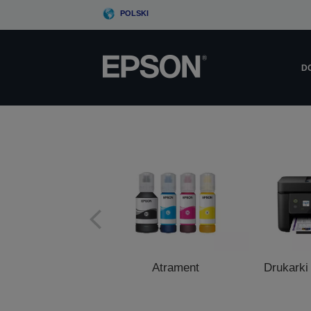
Skip
POLSKI
to
main
content
D
Atrament
Drukarki