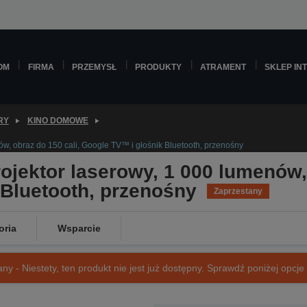
OM
FIRMA
PRZEMYSŁ
PRODUKTY
ATRAMENT
SKLEP IN
RY
KINO DOMOWE
ów, obraz do 150 cali, Google TV™ i głośnik Bluetooth, przenośny
ojektor laserowy, 1 000 lumenów, 
 Bluetooth, przenośny
Zaprzestany
oria
Wsparcie
ny - Niestety, ten produkt nie jest już dostępny. Sprawdź poniżej opcje o