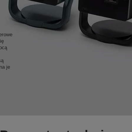
serowe
ię
ocą
są
na je