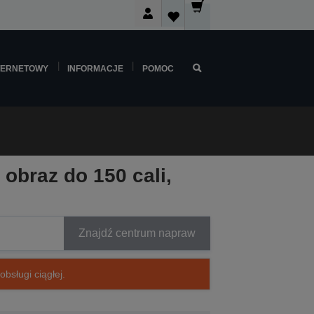
TERNETOWY
INFORMACJE
POMOC
obraz do 150 cali,
Znajdź centrum napraw
bsługi ciągłej.