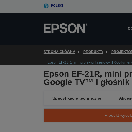
Skip
POLSKI
to
main
content
D
STRONA GŁÓWNA
PRODUKTY
PROJEKTO
Epson EF-21R, mini projektor laserowy, 1 000 lumen
Epson EF-21R, mini pr
Google TV™ i głośnik
Specyfikacje techniczne
Akces
Produkt wycofa