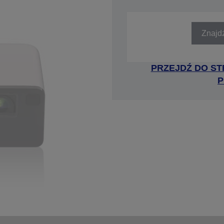
SKU: V11HB35240
Znajd
PRZEJDŹ DO ST
P