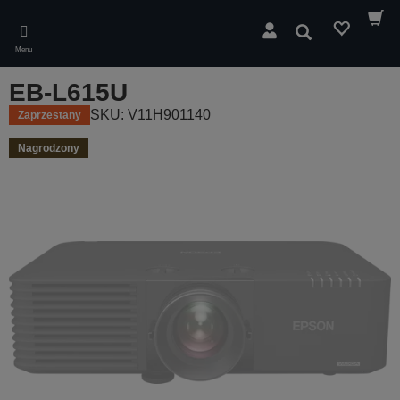
Skip
to
Wyszukaj
main
Menu
content
EB-L615U
SKU: V11H901140
Zaprzestany
Nagrodzony