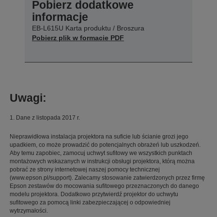
Pobierz dodatkowe
informacje
EB-L615U Karta produktu / Broszura
Pobierz plik w formacie PDF
Uwagi:
1. Dane z listopada 2017 r.
Nieprawidłowa instalacja projektora na suficie lub ścianie grozi jego
upadkiem, co może prowadzić do potencjalnych obrażeń lub uszkodzeń.
Aby temu zapobiec, zamocuj uchwyt sufitowy we wszystkich punktach
montażowych wskazanych w instrukcji obsługi projektora, którą można
pobrać ze strony internetowej naszej pomocy technicznej
(www.epson.pl/support). Zalecamy stosowanie zatwierdzonych przez firmę
Epson zestawów do mocowania sufitowego przeznaczonych do danego
modelu projektora. Dodatkowo przytwierdź projektor do uchwytu
sufitowego za pomocą linki zabezpieczającej o odpowiedniej
wytrzymałości.