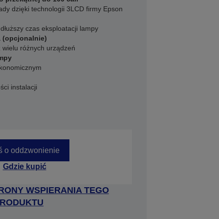
y dzięki technologii 3LCD firmy Epson
dłuższy czas eksploatacji lampy
(opcjonalnie)
z wielu różnych urządzeń
ampy
 ekonomicznym
i instalacji
ś o oddzwonienie
Gdzie kupić
RONY WSPIERANIA TEGO
RODUKTU