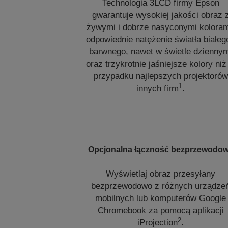
Technologia 3LCD firmy Epson
gwarantuje wysokiej jakości obraz 
żywymi i dobrze nasyconymi koloram
odpowiednie natężenie światła białego
barwnego, nawet w świetle dzienny
oraz trzykrotnie jaśniejsze kolory niż
przypadku najlepszych projektorów
1
innych firm
.
Opcjonalna łączność bezprzewodo
Wyświetlaj obraz przesyłany
bezprzewodowo z różnych urządze
mobilnych lub komputerów Google
Chromebook za pomocą aplikacji
2
iProjection
.