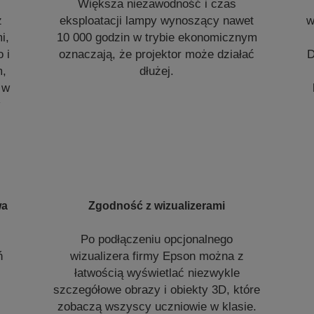
Większa niezawodność i czas
z
eksploatacji lampy wynoszący nawet
w
i,
10 000 godzin w trybie ekonomicznym
 i
oznaczają, że projektor może działać
D
m,
dłużej.
 w
wa
Zgodność z wizualizerami
Po podłączeniu opcjonalnego
ń
wizualizera firmy Epson można z
łatwością wyświetlać niezwykle
szczegółowe obrazy i obiekty 3D, które
zobaczą wszyscy uczniowie w klasie.