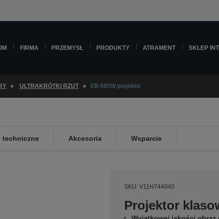
OM
FIRMA
PRZEMYSŁ
PRODUKTY
ATRAMENT
SKLEP IN
RY
ULTRAKRÓTKI RZUT
EB-685W projektor
e techniczne
Akcesoria
Wsparcie
SKU: V11H744040
Projektor klas
Wyjątkowej jakości obraz 