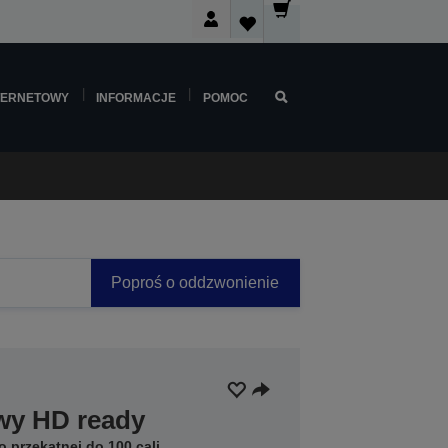
TERNETOWY
INFORMACJE
POMOC
Poproś o oddzwonienie
owy HD ready
o przekątnej do 100 cali