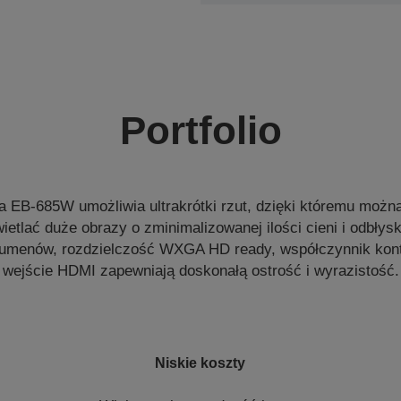
Portfolio
 EB-685W umożliwia ultrakrótki rzut, dzięki któremu można
ietlać duże obrazy o zminimalizowanej ilości cieni i odbły
lumenów, rozdzielczość WXGA HD ready, współczynnik kontr
wejście HDMI zapewniają doskonałą ostrość i wyrazistość.
Niskie koszty