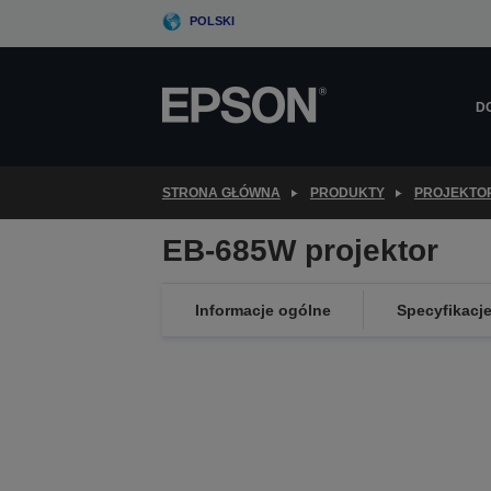
Skip
POLSKI
to
main
content
D
STRONA GŁÓWNA
PRODUKTY
PROJEKTO
EB-685W projektor
Informacje ogólne
Specyfikacj