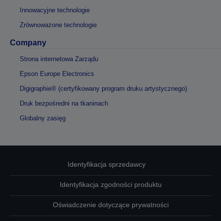
Innowacyjne technologie
Zrównoważone technologie
Company
Strona internetowa Zarządu
Epson Europe Electronics
Digigraphie® (certyfikowany program druku artystycznego)
Druk bezpośredni na tkaninach
Globalny zasięg
Identyfikacja sprzedawcy
Identyfikacja zgodności produktu
Oświadczenie dotyczące prywatności