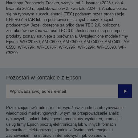
Hardcopy Peripherals Tracker, wysyłki od 2. kwartału 2023 r. do 4.
kwartału 2023 r., opublikowano w 2. kwartale 2024 r.). Analiza opiera
się na typowym zużyciu energii (TEC) podanym przez organizację
ENERGY STAR lub na podstawie oficjalnych specyfikacjach
producentów. Jeżeli dostępne są tylko dane TEC 2.0, obliczona
została równoważna wartość TEC 3.0. Jeśli dane nie są dostępne,
produkty zostały usunięte z porównania. Uwzględnione modele firmy
Epson: WFC20750, AM-C6000, AM-C5000, AM-C4000, AM-C400, AM-
C550, WF-879R, WF-C878R, WF-579R, WF-529R, WF-C5890, WF-
C5390.
Pozostań w kontakcie z Epson
Prześli
Przekazując swój adres e-mail, wyrażasz zgodę na otrzymywanie
wiadomości marketingowych, w tym na przeprowadzanie analiz
rynkowych i ankiet dotyczących produktów, wydarzeń, promocji i
usług firmy Epson pocztą elektroniczną lub w innych formach
komunikacji elektronicznej zgodnie z Twoimi preferencjami i
zachowaniami na stronach internetowych, jak opisano w