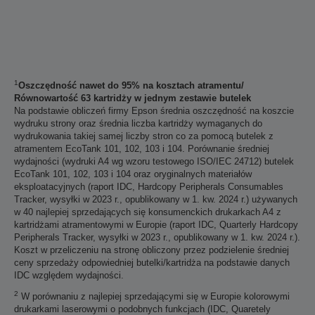
1
Oszczędność nawet do 95% na kosztach atramentu/
Równowartość 63 kartridży w jednym zestawie butelek
Na podstawie obliczeń firmy Epson średnia oszczędność na koszcie
wydruku strony oraz średnia liczba kartridży wymaganych do
wydrukowania takiej samej liczby stron co za pomocą butelek z
atramentem EcoTank 101, 102, 103 i 104. Porównanie średniej
wydajności (wydruki A4 wg wzoru testowego ISO/IEC 24712) butelek
EcoTank 101, 102, 103 i 104 oraz oryginalnych materiałów
eksploatacyjnych (raport IDC, Hardcopy Peripherals Consumables
Tracker, wysyłki w 2023 r., opublikowany w 1. kw. 2024 r.) używanych
w 40 najlepiej sprzedających się konsumenckich drukarkach A4 z
kartridżami atramentowymi w Europie (raport IDC, Quarterly Hardcopy
Peripherals Tracker, wysyłki w 2023 r., opublikowany w 1. kw. 2024 r.).
Koszt w przeliczeniu na stronę obliczony przez podzielenie średniej
ceny sprzedaży odpowiedniej butelki/kartridża na podstawie danych
IDC względem wydajności.
2
W porównaniu z najlepiej sprzedającymi się w Europie kolorowymi
drukarkami laserowymi o podobnych funkcjach (IDC, Quaretely