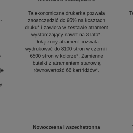
Ta ekonomiczna drukarka pozwala
T
-
zaoszczędzić do 95% na kosztach
druku* i zawiera w zestawie atrament
wystarczający nawet na 3 lata*.
Dołączony atrament pozwala
r
wydrukować do 8100 stron w czerni i
o
6500 stron w kolorze*. Zamienne
butelki z atramentem stanowią
je
równowartość 66 kartridżów*.
ży
Nowoczesna i wszechstronna