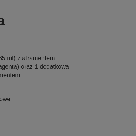
a
(65 ml) z atramentem
magenta) oraz 1 dodatkowa
amentem
wowe