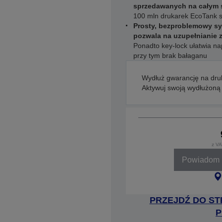
sprzedawanych na całym 
100 mln drukarek EcoTank s
Prosty, bezproblemowy sy
pozwala na uzupełnianie z
Ponadto key-lock ułatwia na
przy tym brak bałaganu
Wydłuż gwarancję na druk
Aktywuj swoją wydłużoną
z VA
Powiadom k
PRZEJDŹ DO ST
P