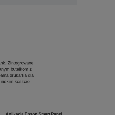
nk. Zintegrowane
owanym butelkom z
alna drukarka dla
 niskim koszcie
Aplikacja Epson Smart Panel