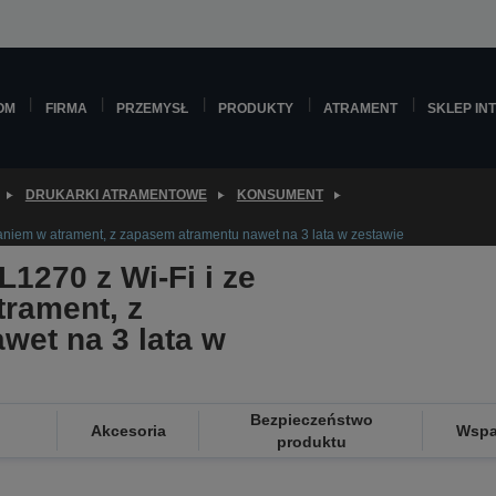
OM
FIRMA
PRZEMYSŁ
PRODUKTY
ATRAMENT
SKLEP IN
DRUKARKI ATRAMENTOWE
KONSUMENT
laniem w atrament, z zapasem atramentu nawet na 3 lata w zestawie
1270 z Wi-Fi i ze
trament, z
wet na 3 lata w
Bezpieczeństwo
Akcesoria
Wspa
produktu