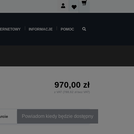
TERNETOWY
INFORMACJE
POMOC
970,00 zł
z VAT (788,62 zł bez VAT)
Powiadom kiedy będzie dostępny
rcie