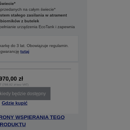
świecie*
przedanych na całym świecie*
stem stałego zasilania w atrament
biorników z butelek
pełnianie urządzenia EcoTank i zapewnia
arkę do 3 lat. Obowiązuje regulamin.
 gwarancję
tutaj
970,00 zł
T (788,62 zł bez VAT)
iedy będzie dostępny
Gdzie kupić
RONY WSPIERANIA TEGO
RODUKTU