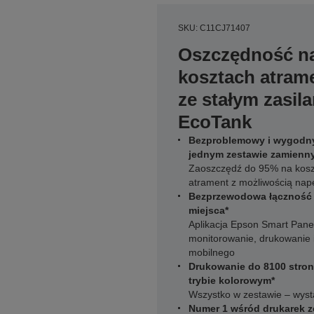
SKU: C11CJ71407
Oszczędność n
kosztach atrame
ze stałym zasil
EcoTank
Bezproblemowy i wygodny 
jednym zestawie zamienny
Zaoszczędź do 95% na koszt
atrament z możliwością nape
Bezprzewodowa łączność 
miejsca*
Aplikacja Epson Smart Pane
monitorowanie, drukowanie 
mobilnego
Drukowanie do 8100 stron 
trybie kolorowym*
Wszystko w zestawie – wysta
Numer 1 wśród drukarek z