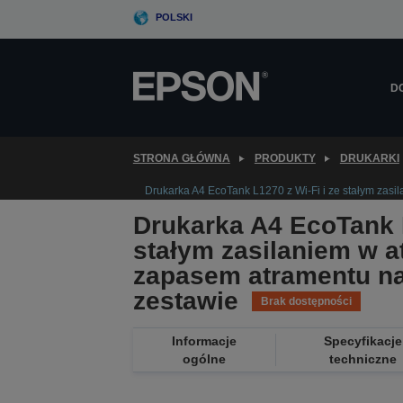
Skip
POLSKI
to
main
content
D
STRONA GŁÓWNA
PRODUKTY
DRUKARKI
Drukarka A4 EcoTank L1270 z Wi-Fi i ze stałym zasi
Drukarka A4 EcoTank L
stałym zasilaniem w a
zapasem atramentu na
zestawie
Brak dostępności
Informacje
Specyfikacje
ogólne
techniczne