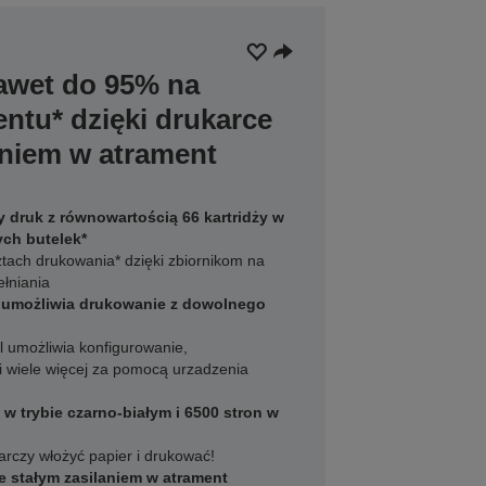
awet do 95% na
ntu* dzięki drukarce
aniem w atrament
druk z równowartością 66 kartridży w
ch butelek*
ach drukowania* dzięki zbiornikom na
łniania
umożliwia drukowanie z dowolnego
l umożliwia konfigurowanie,
i wiele więcej za pomocą urzadzenia
w trybie czarno-białym i 6500 stron w
rczy włożyć papier i drukować!
e stałym zasilaniem w atrament