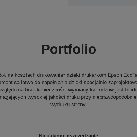
Portfolio
5% na kosztach drukowania* dzięki drukarkom Epson EcoTa
ament są łatwe do napełniania dzięki specjalnie zaprojekt
zględu na brak konieczności wymiany kartridżów jest to ide
agających wysokiej jakości druku przy nieprawdopodobnie
wydruku strony.
Nieustanne oszczędzanie