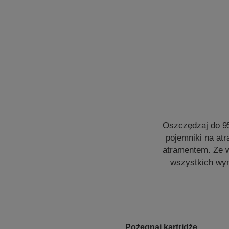
Oszczędzaj do 9
pojemniki na atr
atramentem. Ze w
wszystkich wym
Pożegnaj kartridże