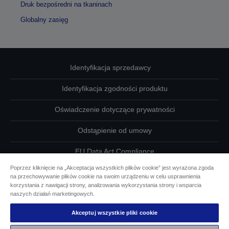
Druk bezpośredni na tkaninach
Globalny zasięg
Identyfikacja sprzedawcy
Identyfikacja zgodności produktu
Oświadczenie dotyczące prywatności
Odstąpienie od umowy
EU Data Act Compliance
Poprzez kliknięcie na „Akceptacja wszystkich plików cookie” jest wyrażona zgoda
Skontaktuj się z nami w sprawie swoich danych
na przechowywanie plików cookie na swoim urządzeniu w celu usprawnienia
korzystania z nawigacji strony, analizowania wykorzystania strony i wsparcia
Informacje o plikach cookie
naszych działań marketingowych.
Akceptuj wszystkie pliki cookie
Działania firmy Epson na rzecz dostępności