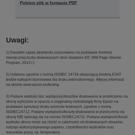
Pobierz plik w formacie PDF
Uwagi:
1) Dwuletni zapas atramentu oszacowano na podstawie średniej
miesięcznej liczby drukowanych stron (badanie IDC WW Page Volume
Program, 2013 r.)
2) Ustalono zgodnie z normą ISO/IEC 24734 obrazującą średnią ESAT
testów kategorii biznesowej dla druku jednostronnego. Więcej informacji
na stronie www.epson.eu/testing
3) Podane wartości dot. wydajności/kosztów drukowania w przeliczeniu na
stronę wyliczono w oparciu o oryginalną metodologię firmy Epson na
podstawie symulacji druku wzorców testowych, zgodnie z normą
ISO/IEC24712. Podane wydajności/koszty drukowania w przeliczeniu na
stronę NIE opierają się na normie ISO/IEC24711. Podana wydajność/koszt
wydruku strony może się różnić w zależności od drukowanych obrazów,
rodzaju wykorzystywanego papieru, częstotliwości wydruków oraz
warunków pracy, np. temperatury.