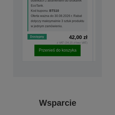
butelkach z atramentem do drukarek
butelkac
EcoTank.
EcoTank.
Kod kuponu:
BTS10
Kod kup
Oferta ważna do 30.08.2026 r. Rabat
Oferta wa
dotyczy maksymalnie 3 sztuk produktu
dotyczy m
w jednym zamówieniu.
w jednym
42,00 zł
Dostępny
Dostępny
z VAT (34,15 zł bez VAT)
Przenieś do koszyka
Pr
Wsparcie