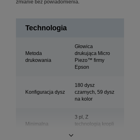
zmianie bez powiadomienia.
Technologia
Głowica
Metoda
drukująca Micro
drukowania
Piezo™ firmy
Epson
180 dysz
Konfiguracja dysz
czarnych, 59 dysz
na kolor
3 pl, Z
Minimalna
technologią kropli
wielkość kropel
o zmiennej
wielkości