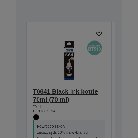
T6641 Black ink bottle
T6642 
70ml (70 ml)
70ml (
70 ml
70 ml
C13T66414A
C13T6642
Powrót do szkoły
Powrót do
zaoszczędź 10% na wybranych
zaoszczę