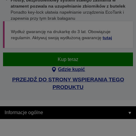
Prosty, bezproblemowy system stałego zasilania w
atrament pozwala na uzupełnianie zbiorników z butelek
Ponadto key-lock ułatwia napełnianie urządzenia EcoTank i
zapewnia przy tym brak bałaganu
Wydłuż gwarancję na drukarkę do 3 lat. Obowiązuje
regulamin. Aktywuj swoją wydłużoną gwarancję
tutaj
Kup teraz
Gdzie kupić
PRZEJDŹ DO STRONY WSPIERANIA TEGO
PRODUKTU
Informacje ogólne