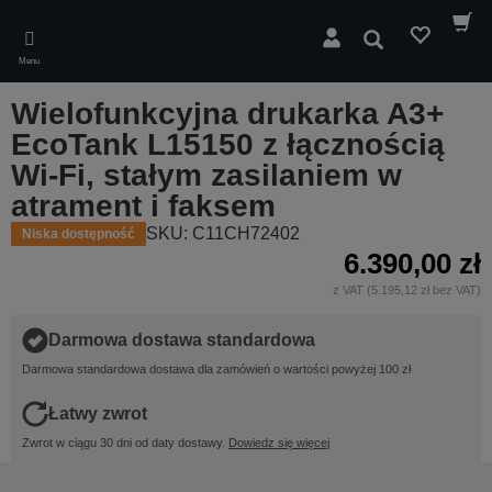
Skip
to
Wyszukaj
main
Menu
content
Wielofunkcyjna drukarka A3+
EcoTank L15150 z łącznością
Wi-Fi, stałym zasilaniem w
atrament i faksem
SKU: C11CH72402
Niska dostępność
6.390,00 zł
z VAT (5.195,12 zł bez VAT)
Darmowa dostawa standardowa
Darmowa standardowa dostawa dla zamówień o wartości powyżej 100 zł
Łatwy zwrot
Zwrot w ciągu 30 dni od daty dostawy.
Dowiedz się więcej