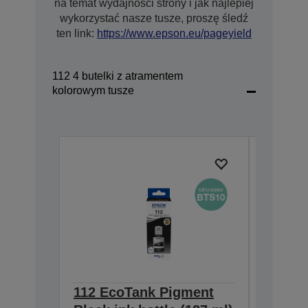
na temat wydajności strony i jak najlepiej
wykorzystać nasze tusze, proszę śledź
ten link:
https://www.epson.eu/pageyield
112 4 butelki z atramentem
kolorowym tusze
112 EcoTank Pigment
112 Ec