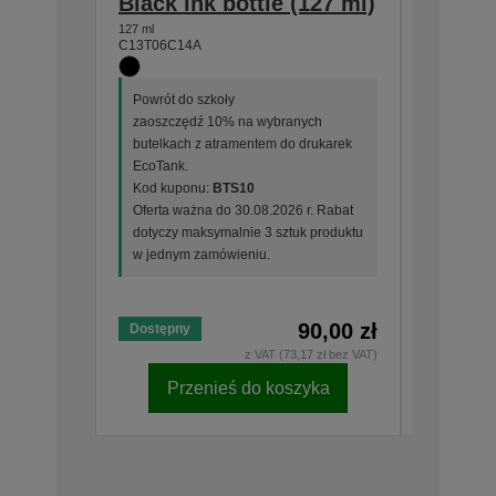
Black ink bottle (127 ml)
Cyan i
127 ml
70 ml
C13T06C14A
C13T06C2
Powrót do szkoły
Powrót do
zaoszczędź 10% na wybranych
zaoszczę
butelkach z atramentem do drukarek
butelkac
EcoTank.
EcoTank.
Kod kuponu:
BTS10
Kod kup
Oferta ważna do 30.08.2026 r. Rabat
Oferta wa
dotyczy maksymalnie 3 sztuk produktu
dotyczy m
w jednym zamówieniu.
w jednym
90,00 zł
Dostępny
Dostępny
z VAT (73,17 zł bez VAT)
Przenieś do koszyka
Pr