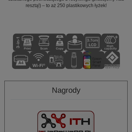
resztą!) – to aż 250 plastikowych łyżek!
Nagrody