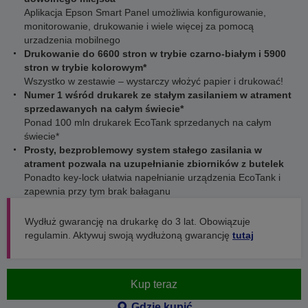
Aplikacja Epson Smart Panel umożliwia konfigurowanie,
monitorowanie, drukowanie i wiele więcej za pomocą
urzadzenia mobilnego
Drukowanie do 6600 stron w trybie czarno-białym i 5900
stron w trybie kolorowym*
Wszystko w zestawie – wystarczy włożyć papier i drukować!
Numer 1 wśród drukarek ze stałym zasilaniem w atrament
sprzedawanych na całym świecie*
Ponad 100 mln drukarek EcoTank sprzedanych na całym
świecie*
Prosty, bezproblemowy system stałego zasilania w
atrament pozwala na uzupełnianie zbiorników z butelek
Ponadto key-lock ułatwia napełnianie urządzenia EcoTank i
zapewnia przy tym brak bałaganu
Wydłuż gwarancję na drukarkę do 3 lat. Obowiązuje
regulamin. Aktywuj swoją wydłużoną gwarancję
tutaj
Kup teraz
Gdzie kupić