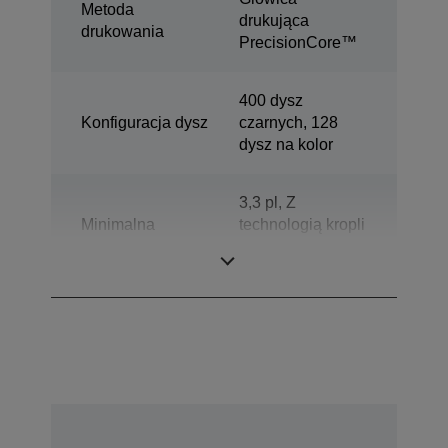
Metoda
drukująca
drukowania
PrecisionCore™
400 dysz
Konfiguracja dysz
czarnych, 128
dysz na kolor
3,3 pl, Z
Minimalna
technologią kropli
wielkość kropel
o zmiennej
wielkości