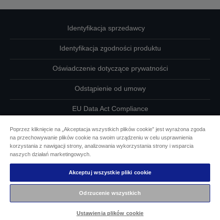
Identyfikacja sprzedawcy
Identyfikacja zgodności produktu
Oświadczenie dotyczące prywatności
Odstąpienie od umowy
EU Data Act Compliance
Skontaktuj się z nami w sprawie swoich danych
Poprzez kliknięcie na „Akceptacja wszystkich plików cookie” jest wyrażona zgoda
na przechowywanie plików cookie na swoim urządzeniu w celu usprawnienia
korzystania z nawigacji strony, analizowania wykorzystania strony i wsparcia
Informacje o plikach cookie
naszych działań marketingowych.
Działania firmy Epson na rzecz dostępności
Akceptuj wszystkie pliki cookie
Odrzucenie wszystkich
Copyright © 2026 Seiko Epson
Ustawienia plików cookie