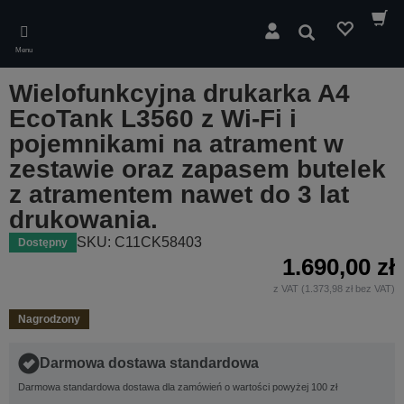
Skip
to
Wyszukaj
main
Menu
content
Wielofunkcyjna drukarka A4
EcoTank L3560 z Wi-Fi i
pojemnikami na atrament w
zestawie oraz zapasem butelek
z atramentem nawet do 3 lat
drukowania.
SKU: C11CK58403
Dostępny
1.690,00 zł
z VAT (1.373,98 zł bez VAT)
Nagrodzony
Darmowa dostawa standardowa
Darmowa standardowa dostawa dla zamówień o wartości powyżej 100 zł