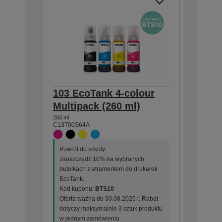
103 EcoTank 4-colour
103 Ec
Multipack (260 ml)
bottle 
260 ml
65 ml
C13T00S64A
C13T00S2
Powrót do szkoły
Powrót do
zaoszczędź 10% na wybranych
zaoszczę
butelkach z atramentem do drukarek
butelkac
EcoTank.
EcoTank.
Kod kuponu:
BTS10
Kod kup
Oferta ważna do 30.08.2026 r. Rabat
Oferta wa
dotyczy maksymalnie 3 sztuk produktu
dotyczy m
w jednym zamówieniu.
w jednym