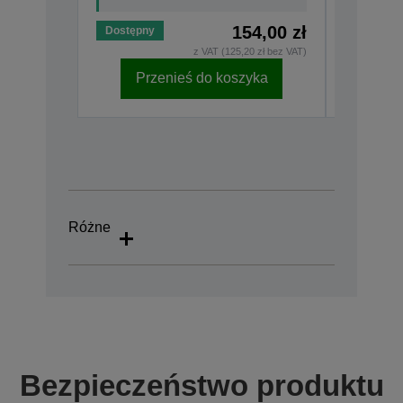
154,00 zł
Dostępny
Dostępny
z VAT (125,20 zł bez VAT)
Przenieś do koszyka
Pr
Różne
Bezpieczeństwo produktu