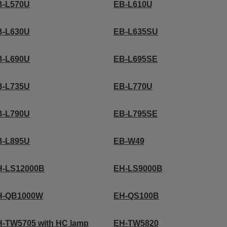
B-L570U
EB-L610U
B-L630U
EB-L635SU
B-L690U
EB-L695SE
B-L735U
EB-L770U
B-L790U
EB-L795SE
B-L895U
EB-W49
H-LS12000B
EH-LS9000B
H-QB1000W
EH-QS100B
-TW5705 with HC lamp
EH-TW5820