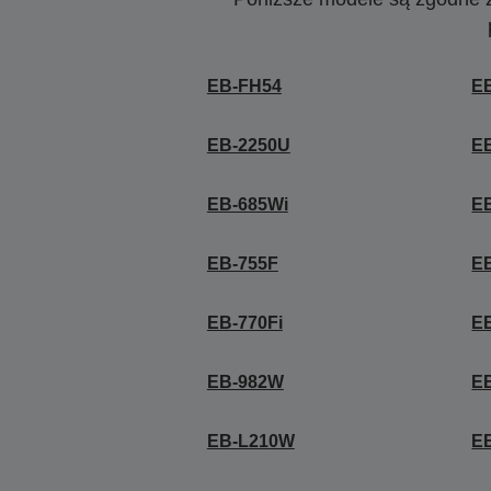
EB-FH54
EB
EB-2250U
E
EB-685Wi
E
EB-755F
E
EB-770Fi
E
EB-982W
E
EB-L210W
E