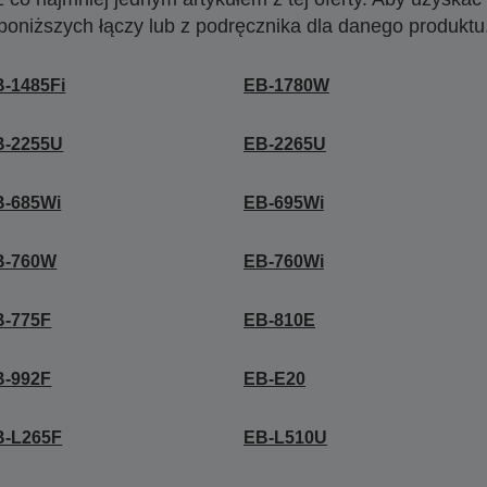
poniższych łączy lub z podręcznika dla danego produktu
-1485Fi
EB-1780W
B-2255U
EB-2265U
B-685Wi
EB-695Wi
B-760W
EB-760Wi
B-775F
EB-810E
B-992F
EB-E20
B-L265F
EB-L510U