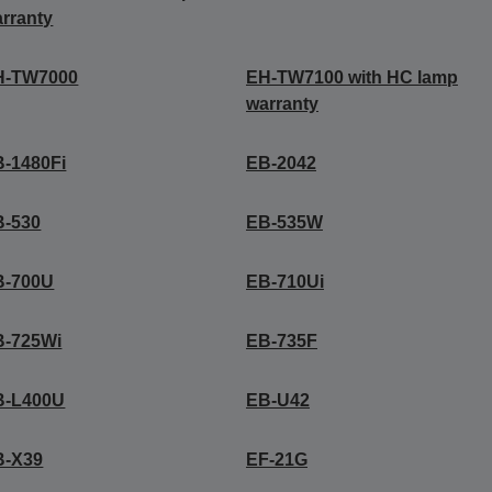
rranty
H-TW7000
EH-TW7100 with HC lamp
warranty
-1480Fi
EB-2042
B-530
EB-535W
B-700U
EB-710Ui
B-725Wi
EB-735F
B-L400U
EB-U42
B-X39
EF-21G