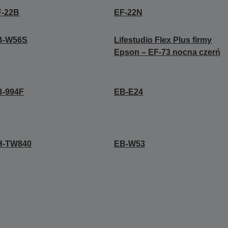
F-22B
EF-22N
B-W56S
Lifestudio Flex Plus firmy
Epson – EF-73 nocna czerń
B-994F
EB-E24
H-TW840
EB-W53