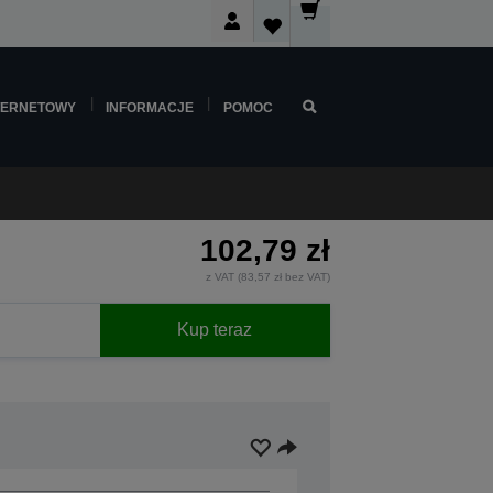
TERNETOWY
INFORMACJE
POMOC
102,79 zł
z VAT (83,57 zł bez VAT)
Kup teraz