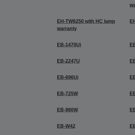
wa
EH-TW6250 with HC lamp
E
warranty
EB-1470Ui
EB
EB-2247U
E
EB-696Ui
E
EB-725W
E
EB-980W
E
EB-W42
E