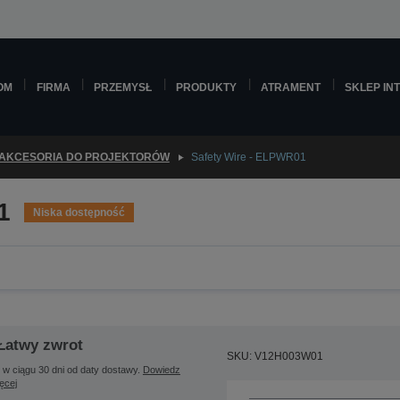
OM
FIRMA
PRZEMYSŁ
PRODUKTY
ATRAMENT
SKLEP IN
AKCESORIA DO PROJEKTORÓW
Safety Wire - ELPWR01
1
Niska dostępność
Łatwy zwrot
SKU: V12H003W01
 w ciągu 30 dni od daty dostawy.
Dowiedz
ięcej