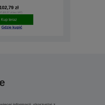
102,79 zł
AT (83,57 zł bez VAT)
Kup teraz
Gdzie kupić
e
ięcej informacji, skorzystaj z