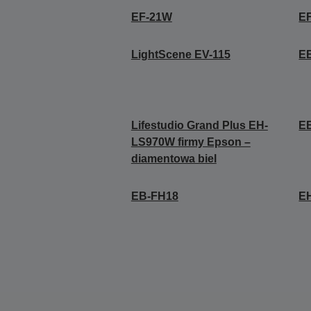
EF-21W
E
LightScene EV-115
E
Lifestudio Grand Plus EH-
E
LS970W firmy Epson –
diamentowa biel
EB-FH18
E