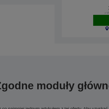
z V
Zgodne moduły główn
o najmniej jednym artykułem z tej oferty. Aby uzyskać w