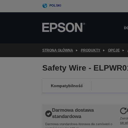
Skip
POLSKI
to
main
content
D
STRONA GŁÓWNA
PRODUKTY
OPCJE
Safety Wire - ELPWR0
Kompatybilność
Darmowa dostawa
standardowa
Zwrot
się w
Darmowa standardowa dostawa dla zamówień o