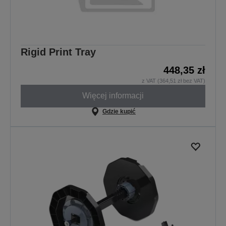
Rigid Print Tray
448,35 zł
z VAT (364,51 zł bez VAT)
Więcej informacji
Gdzie kupić