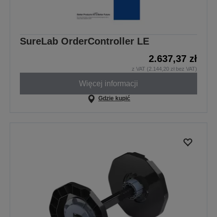
SureLab OrderController LE
2.637,37 zł
z VAT (2.144,20 zł bez VAT)
Więcej informacji
Gdzie kupić