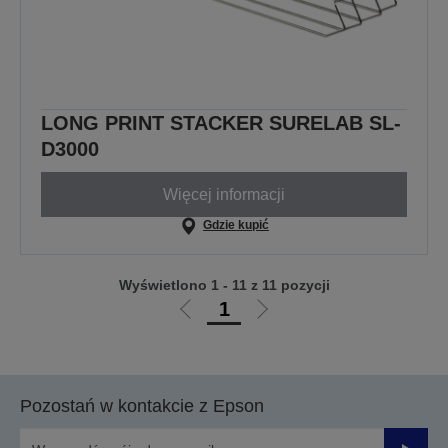
LONG PRINT STACKER SURELAB SL-
D3000
Więcej informacji
Gdzie kupić
Wyświetlono 1 - 11 z 11 pozycji
1
Przejdź
Przejdź
do
do
poprzedniej
następnej
strony
strony
Pozostań w kontakcie z Epson