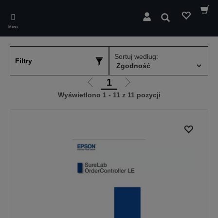
Skip
to
Wyszukaj
main
Menu
content
Sortuj według:
Filtry
1
Przejdź
Przejdź
Wyświetlono 1 - 11 z 11 pozycji
do
do
poprzedniej
następnej
strony
strony