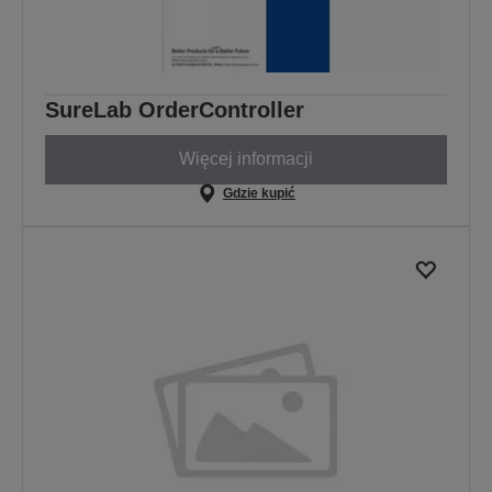
SureLab OrderController
Więcej informacji
Gdzie kupić