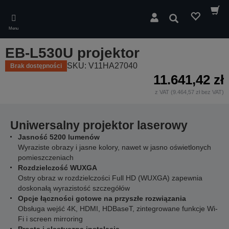
Skip
to
Wyszukaj
main
Menu
content
EB-L530U projektor
SKU: V11HA27040
Brak dostępności
11.641,42 zł
z VAT (9.464,57 zł bez VAT)
Uniwersalny projektor laserowy
Jasność 5200 lumenów
Wyraziste obrazy i jasne kolory, nawet w jasno oświetlonych
pomieszczeniach
Rozdzielczość WUXGA
Ostry obraz w rozdzielczości Full HD (WUXGA) zapewnia
doskonałą wyrazistość szczegółów
Opcje łączności gotowe na przyszłe rozwiązania
Obsługa wejść 4K, HDMI, HDBaseT, zintegrowane funkcje Wi-
Fi i screen mirroring