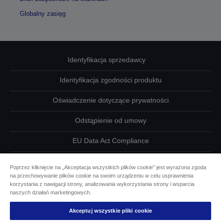
Globalny zasięg
Identyfikacja sprzedawcy
Identyfikacja zgodności produktu
Oświadczenie dotyczące prywatności
Odstąpienie od umowy
EU Data Act Compliance
Skontaktuj się z nami w sprawie swoich danych
Poprzez kliknięcie na „Akceptacja wszystkich plików cookie” jest wyrażona zgoda
na przechowywanie plików cookie na swoim urządzeniu w celu usprawnienia
Informacje o plikach cookie
korzystania z nawigacji strony, analizowania wykorzystania strony i wsparcia
naszych działań marketingowych.
Działania firmy Epson na rzecz dostępności
Akceptuj wszystkie pliki cookie