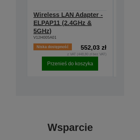
Wireless LAN Adapter -
Ceilin
ELPAP11 (2.4GHz &
918-1
V12H003P
5GHz)
V12H005A01
552,03 zł
Niska dostępność
Niska do
z VAT (448,80 zł bez VAT)
Przenieś do koszyka
Pr
Wsparcie