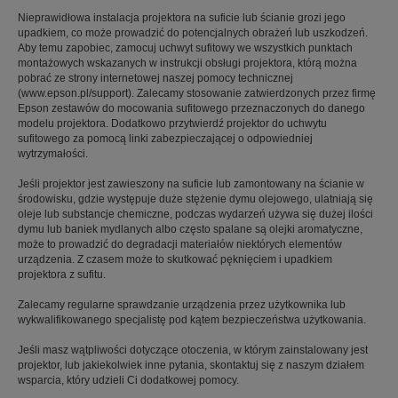
Nieprawidłowa instalacja projektora na suficie lub ścianie grozi jego
upadkiem, co może prowadzić do potencjalnych obrażeń lub uszkodzeń.
Aby temu zapobiec, zamocuj uchwyt sufitowy we wszystkich punktach
montażowych wskazanych w instrukcji obsługi projektora, którą można
pobrać ze strony internetowej naszej pomocy technicznej
(www.epson.pl/support). Zalecamy stosowanie zatwierdzonych przez firmę
Epson zestawów do mocowania sufitowego przeznaczonych do danego
modelu projektora. Dodatkowo przytwierdź projektor do uchwytu
sufitowego za pomocą linki zabezpieczającej o odpowiedniej
wytrzymałości.
Jeśli projektor jest zawieszony na suficie lub zamontowany na ścianie w
środowisku, gdzie występuje duże stężenie dymu olejowego, ulatniają się
oleje lub substancje chemiczne, podczas wydarzeń używa się dużej ilości
dymu lub baniek mydlanych albo często spalane są olejki aromatyczne,
może to prowadzić do degradacji materiałów niektórych elementów
urządzenia. Z czasem może to skutkować pęknięciem i upadkiem
projektora z sufitu.
Zalecamy regularne sprawdzanie urządzenia przez użytkownika lub
wykwalifikowanego specjalistę pod kątem bezpieczeństwa użytkowania.
Jeśli masz wątpliwości dotyczące otoczenia, w którym zainstalowany jest
projektor, lub jakiekolwiek inne pytania, skontaktuj się z naszym działem
wsparcia, który udzieli Ci dodatkowej pomocy.