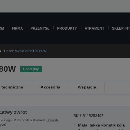
OM
FIRMA
PRZEMYSŁ
PRODUKTY
ATRAMENT
SKLEP IN
Epson WorkForce DS-80W
-80W
Dostępny
e techniczne
Akcesoria
Wsparcie
Łatwy zwrot
SKU: B11B253402
 w ciągu 30 dni od daty dostawy.
Dowiedz
ięcej
Mała, lekka konstrukcja