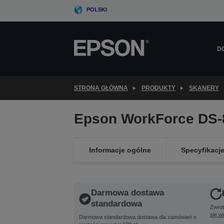
Skip
POLSKI
to
main
content
D
STRONA GŁÓWNA
PRODUKTY
SKANERY
Epson WorkForce DS
Informacje ogólne
Specyfikacj
Darmowa dostawa
standardowa
Zwrot
się w
Darmowa standardowa dostawa dla zamówień o