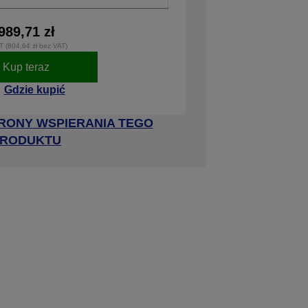
989,71 zł
T (804,64 zł bez VAT)
Kup teraz
Gdzie kupić
RONY WSPIERANIA TEGO
RODUKTU