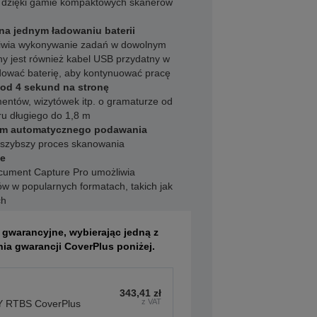
 dzięki gamie kompaktowych skanerów
na jednym ładowaniu baterii
liwia wykonywanie zadań w dowolnym
ny jest również kabel USB przydatny w
adować baterię, aby kontynuować pracę
od 4 sekund na stronę
ntów, wizytówek itp. o gramaturze od
ru długiego do 1,8 m
bem automatycznego podawania
i szybszy proces skanowania
ie
ument Capture Pro umożliwia
ków w popularnych formatach, takich jak
ch
 gwarancyjne, wybierając jedną z
nia gwarancji CoverPlus poniżej.
343,41 zł
z VAT
 RTBS CoverPlus