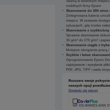
Skanuj w dowolnym miejscu
mobilnych firmy Epson
Skanowanie do 300 stron 
Zintegrowana bateria umoż
miejscu. W zestawie dostęp
sytuacjach, gdy trzeba nał
Skanowanie z szybkością 
Sprawne skanowanie dokume
35 g/m² do 270 g/m² i papie
Skanowanie ciągłe z try
Mniejsze obciążenie pracą 
Szybkie i łatwe skanowan
Oprogramowanie Epson Doc
zapisywanie i wysyłanie pli
PDF, JPG, TIFF i wielu inny
Rozszerz swoje pokrycie
naszych opcji przedłuże
Dowiedz się więcej
WF DS-80W/ES-60W 3Y