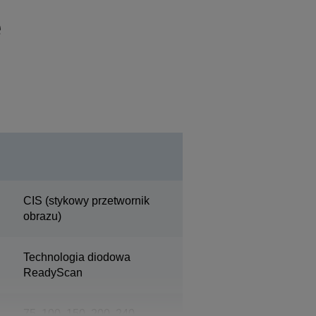
e
CIS (stykowy przetwornik
obrazu)
Technologia diodowa
ReadyScan
75, 100, 150, 200, 240,