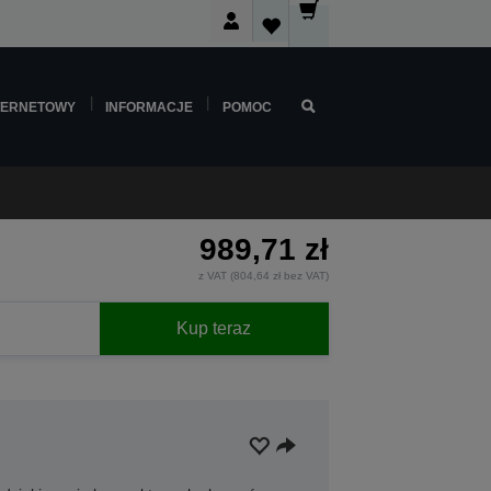
TERNETOWY
INFORMACJE
POMOC
989,71 zł
z VAT (804,64 zł bez VAT)
Kup teraz