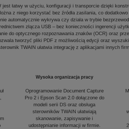
est łatwy w użyciu, konfiguracji i transporcie dzięki konstr
Można z niego korzystać bez źródła zasilania, co dodatkowo 
nie automatycznie wykrywa czy działa w trybie bezprzewo
rednictwem złącza USB – bez konieczności ingerencji użyt
nie do optycznego rozpoznawania znaków (OCR) oraz prz
wala tworzyć pliki PDF z możliwością edycji oraz wyszuki
sterownik TWAIN ułatwia integrację z aplikacjami innych firm
Wysoka organizacja pracy
uł
Oprogramowanie Document Capture
M
,
Pro 2 i Epson Scan 2.0 dołączone do
modeli serii DS oraz obsługa
sterowników TWAIN ułatwiają
w
ym
skanowanie, zapisywanie i
o
udostępnianie informacji w firmie.
2