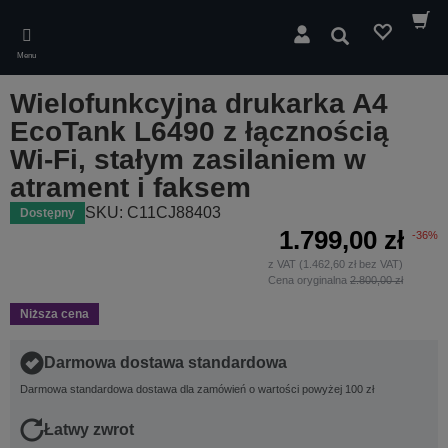
Skip
to
Wyszukaj
main
Menu
content
Wielofunkcyjna drukarka A4
EcoTank L6490 z łącznością
Wi-Fi, stałym zasilaniem w
atrament i faksem
SKU: C11CJ88403
Dostępny
1.799,00 zł
-36%
z VAT (1.462,60 zł bez VAT)
Cena oryginalna
2.800,00 zł
Niższa cena
Darmowa dostawa standardowa
Darmowa standardowa dostawa dla zamówień o wartości powyżej 100 zł
Łatwy zwrot