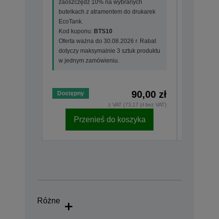
zaoszczędź 10% na wybranych
zaoszczę
butelkach z atramentem do drukarek
butelkac
EcoTank.
EcoTank.
Kod kuponu:
BTS10
Kod kup
Oferta ważna do 30.08.2026 r. Rabat
Oferta wa
dotyczy maksymalnie 3 sztuk produktu
dotyczy m
w jednym zamówieniu.
w jednym
90,00 zł
Dostępny
Dostępny
z VAT (73,17 zł bez VAT)
Przenieś do koszyka
Pr
Różne