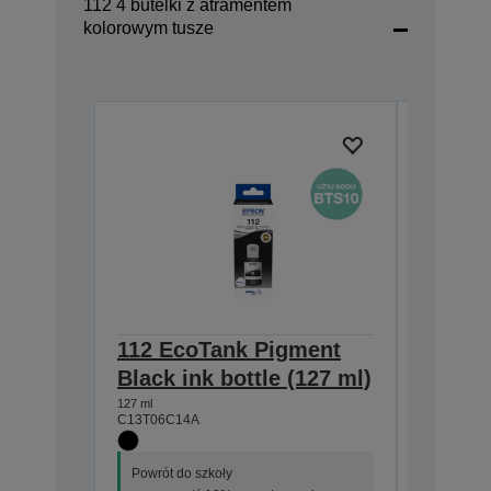
112 4 butelki z atramentem
kolorowym tusze
112 EcoTank Pigment
112 Ec
Black ink bottle (127 ml)
Cyan i
127 ml
70 ml
C13T06C14A
C13T06C2
Powrót do szkoły
Powrót do