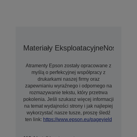
Materiały Eksploatacyjne
Nośniki
Op
Atramenty Epson zostały opracowane z
myślą o perfekcyjnej współpracy z
drukarkami naszej firmy oraz
zapewnianiu wyraźnego i odpornego na
rozmazywanie tekstu, który przetrwa
pokolenia. Jeśli szukasz więcej informacji
na temat wydajności strony i jak najlepiej
wykorzystać nasze tusze, proszę śledź
ten link:
https://www.epson.eu/pageyield