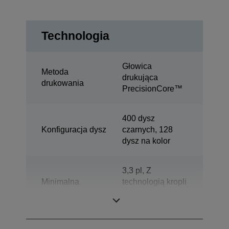
Technologia
Głowica
Metoda
drukująca
drukowania
PrecisionCore™
400 dysz
Konfiguracja dysz
czarnych, 128
dysz na kolor
3,3 pl, Z
Minimalna
technologią kropli
wielkość kropel
o zmiennej
wielkości