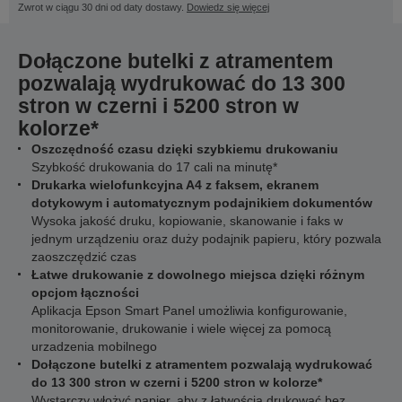
Zwrot w ciągu 30 dni od daty dostawy.
Dowiedz się więcej
Dołączone butelki z atramentem
pozwalają wydrukować do 13 300
stron w czerni i 5200 stron w
kolorze*
Oszczędność czasu dzięki szybkiemu drukowaniu
Szybkość drukowania do 17 cali na minutę*
Drukarka wielofunkcyjna A4 z faksem, ekranem
dotykowym i automatycznym podajnikiem dokumentów
Wysoka jakość druku, kopiowanie, skanowanie i faks w
jednym urządzeniu oraz duży podajnik papieru, który pozwala
zaoszczędzić czas
Łatwe drukowanie z dowolnego miejsca dzięki różnym
opcjom łączności
Aplikacja Epson Smart Panel umożliwia konfigurowanie,
monitorowanie, drukowanie i wiele więcej za pomocą
urzadzenia mobilnego
Dołączone butelki z atramentem pozwalają wydrukować
do 13 300 stron w czerni i 5200 stron w kolorze*
Wystarczy włożyć papier, aby z łatwością drukować bez