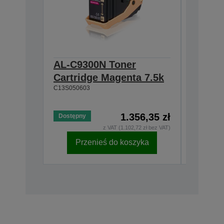
AL-C9300N Toner
AL-C9
Cartridge Magenta 7.5k
Photoc
C13S050603
Black,
C13S0512
1.356,35 zł
Dostępny
Dostępny
z VAT (1.102,72 zł bez VAT)
Przenieś do koszyka
Pr