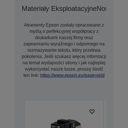
Materiały Eksploatacyjne
Nośniki
Op
Atramenty Epson zostały opracowane z
myślą o perfekcyjnej współpracy z
drukarkami naszej firmy oraz
zapewnianiu wyraźnego i odpornego na
rozmazywanie tekstu, który przetrwa
pokolenia. Jeśli szukasz więcej informacji
na temat wydajności strony i jak najlepiej
wykorzystać nasze tusze, proszę śledź
ten link:
https://www.epson.eu/pageyield