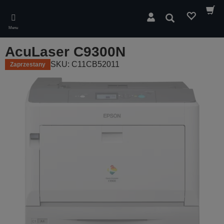
Skip
to
Wyszukaj
main
Menu
content
AcuLaser C9300N
SKU: C11CB52011
Zaprzestany