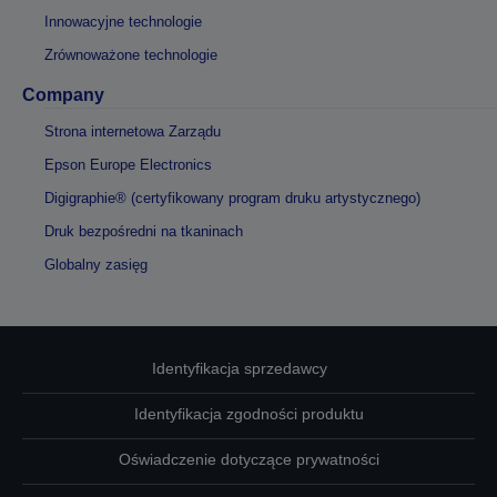
Innowacyjne technologie
Zrównoważone technologie
Company
Strona internetowa Zarządu
Epson Europe Electronics
Digigraphie® (certyfikowany program druku artystycznego)
Druk bezpośredni na tkaninach
Globalny zasięg
Identyfikacja sprzedawcy
Identyfikacja zgodności produktu
Oświadczenie dotyczące prywatności