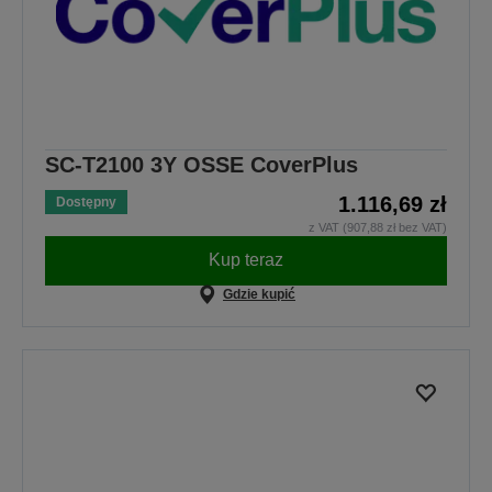
SC-T2100 3Y OSSE CoverPlus
1.116,69 zł
Dostępny
z VAT (907,88 zł bez VAT)
Kup teraz
Gdzie kupić