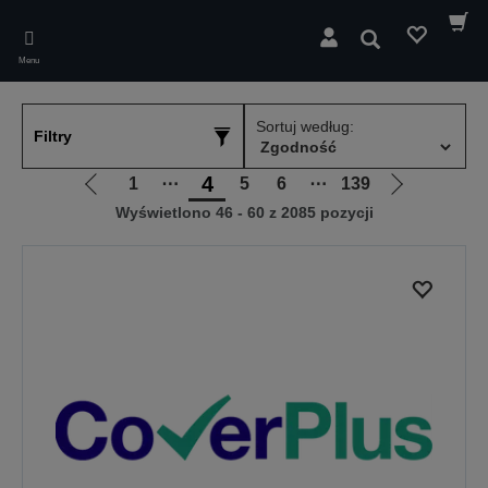
Skip
to
Wyszukaj
main
Menu
content
Sortuj według:
Filtry
4
1
⋯
5
6
⋯
139
Przejdź
Przejdź
Wyświetlono 46 - 60 z 2085 pozycji
do
do
poprzedniej
następnej
strony
strony