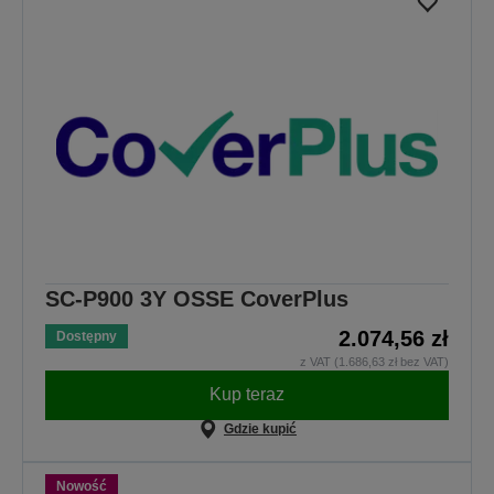
SC-P900 3Y OSSE CoverPlus
2.074,56 zł
Dostępny
z VAT (1.686,63 zł bez VAT)
Kup teraz
Gdzie kupić
Nowość