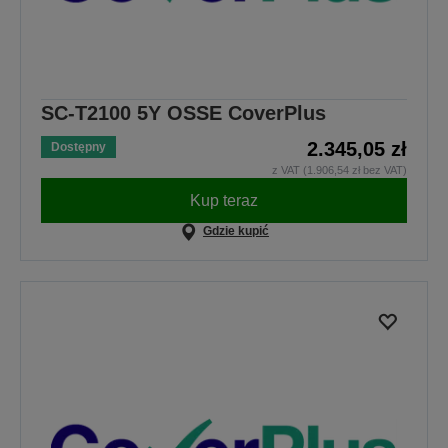
SC-T2100 5Y OSSE CoverPlus
2.345,05 zł
Dostępny
z VAT (1.906,54 zł bez VAT)
Kup teraz
Gdzie kupić