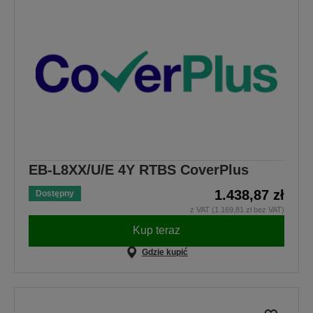
EB-L8XX/U/E 4Y RTBS CoverPlus
1.438,87 zł
Dostępny
z VAT (1.169,81 zł bez VAT)
Kup teraz
Gdzie kupić