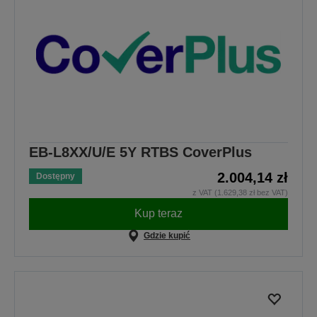
EB-L8XX/U/E 5Y RTBS CoverPlus
2.004,14 zł
Dostępny
z VAT (1.629,38 zł bez VAT)
Kup teraz
Gdzie kupić