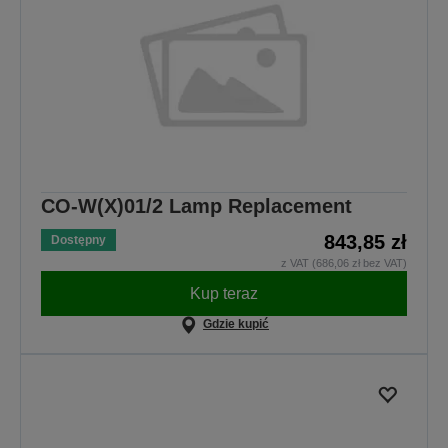
CO-W(X)01/2 Lamp Replacement
843,85 zł
Dostępny
z VAT (686,06 zł bez VAT)
Kup teraz
Gdzie kupić