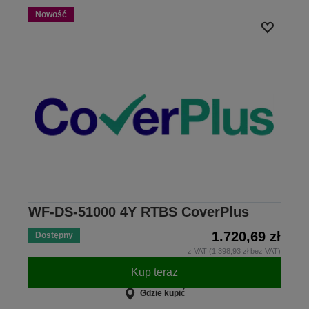
Nowość
WF-DS-51000 4Y RTBS CoverPlus
1.720,69 zł
Dostępny
z VAT (1.398,93 zł bez VAT)
Kup teraz
Gdzie kupić