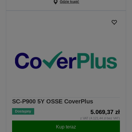
Gdzie kupić
SC-P900 5Y OSSE CoverPlus
5.069,37 zł
Dostępny
z VAT (4.121,44 zł bez VAT)
Kup teraz