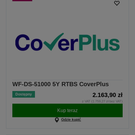
WF-DS-51000 5Y RTBS CoverPlus
2.163,90 zł
Dostępny
z VAT (1.759,27 zł bez VAT)
Kup teraz
Gdzie kupić