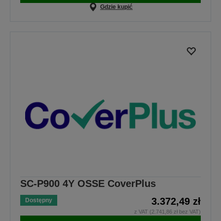
Gdzie kupić
SC-P900 4Y OSSE CoverPlus
3.372,49 zł
Dostępny
z VAT (2.741,86 zł bez VAT)