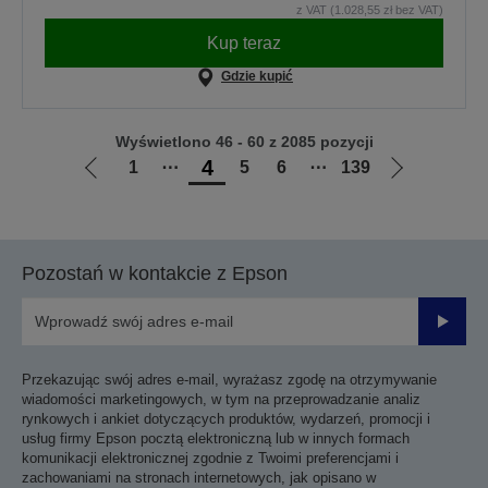
z VAT (1.028,55 zł bez VAT)
Kup teraz
Gdzie kupić
Wyświetlono 46 - 60 z 2085 pozycji
4
1
⋯
5
6
⋯
139
Przejdź
Przejdź
do
do
poprzedniej
następnej
strony
strony
Pozostań w kontakcie z Epson
Prześli
Przekazując swój adres e-mail, wyrażasz zgodę na otrzymywanie
wiadomości marketingowych, w tym na przeprowadzanie analiz
rynkowych i ankiet dotyczących produktów, wydarzeń, promocji i
usług firmy Epson pocztą elektroniczną lub w innych formach
komunikacji elektronicznej zgodnie z Twoimi preferencjami i
zachowaniami na stronach internetowych, jak opisano w