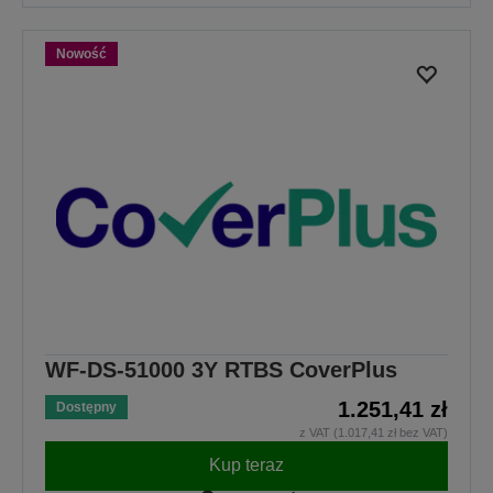
Nowość
WF-DS-51000 3Y RTBS CoverPlus
1.251,41 zł
Dostępny
z VAT (1.017,41 zł bez VAT)
Kup teraz