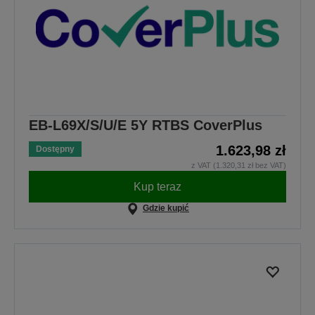
EB-L69X/S/U/E 5Y RTBS CoverPlus
1.623,98 zł
Dostępny
z VAT (1.320,31 zł bez VAT)
Kup teraz
Gdzie kupić