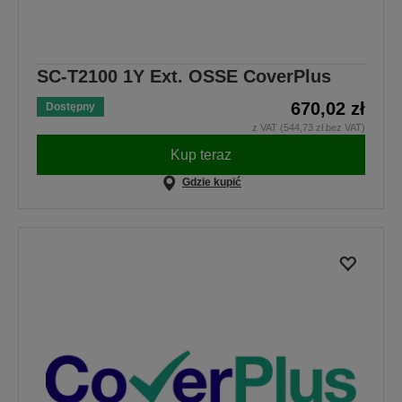
SC-T2100 1Y Ext. OSSE CoverPlus
670,02 zł
Dostępny
z VAT (544,73 zł bez VAT)
Kup teraz
Gdzie kupić