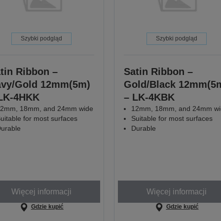
Szybki podgląd
Szybki podgląd
tin Ribbon –
Satin Ribbon –
vy/Gold 12mm(5m)
Gold/Black 12mm(5
LK-4HKK
– LK-4KBK
2mm, 18mm, and 24mm wide
12mm, 18mm, and 24mm wi
uitable for most surfaces
Suitable for most surfaces
urable
Durable
Więcej informacji
Więcej informacji
Gdzie kupić
Gdzie kupić