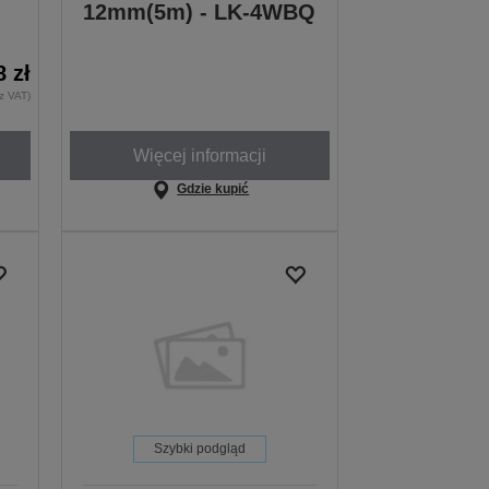
12mm(5m) - LK-4WBQ
8 zł
ez VAT)
Więcej informacji
Gdzie kupić
Szybki podgląd