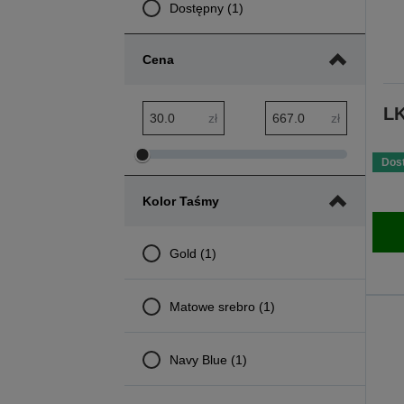
Dostępny (1)
Cena
L
Zakres minimalny: cena
Zakres maksymalny: cena
zł
zł
Dostosuj
Dostosuj
Dos
zakres
zakres
Kolor Taśmy
minimalny
maksymalny
cena
cena
Gold (1)
Matowe srebro (1)
Navy Blue (1)