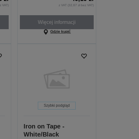
ez VAT)
z VAT (32,67 zł bez VAT)
Więcej informacji
Gdzie kupić
Szybki podgląd
Iron on Tape -
White/Black