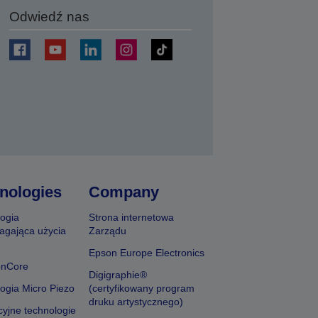
Odwiedź nas
j
nologies
Company
ogia
Strona internetowa
agająca użycia
Zarządu
Epson Europe Electronics
onCore
Digigraphie®
ogia Micro Piezo
(certyfikowany program
druku artystycznego)
yjne technologie