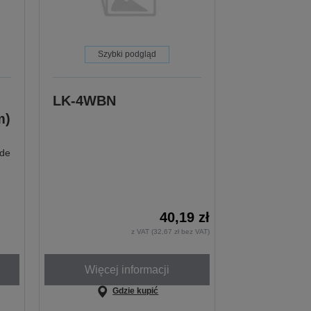
Szybki podgląd
LK-4WBN
m)
de
40,19 zł
z VAT (32,67 zł bez VAT)
Więcej informacji
Gdzie kupić