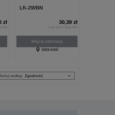
LK-2WBN
0 zł
30,39 zł
ez VAT)
z VAT (24,71 zł bez VAT)
Więcej informacji
Gdzie kupić
Sortuj według: