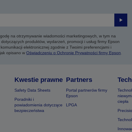
Prześli
 zgodę na otrzymywanie wiadomości marketingowych, w tym na
 dotyczących produktów, wydarzeń, promocji i usług firmy Epson
komunikacji elektronicznej zgodnie z Twoimi preferencjami i
 jak opisano w
Oświadczeniu o Ochronie Prywatności firmy Epson
.
Kwestie prawne
Partners
Tech
Safety Data Sheets
Portal partnerów firmy
Technol
Epson
niewym
Poradniki i
ciepła
powiadomienia dotyczące
LPGA
bezpieczeństwa
Precisi
Technol
Innowac