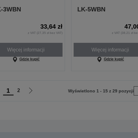
K-3WBN
LK-5WBN
33,64 zł
47,0
z VAT (27,35 zł bez VAT)
z VAT (38,21 zł b
Więcej informacji
Więcej informacji
Gdzie kupić
Gdzie kupić
1
2
Wyświetlono 1 - 15 z 29 pozycji
rzejdź
Przejdź
do
do
oprzedniej
następnej
trony
strony