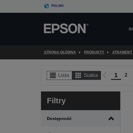
Skip
POLSKI
to
main
content
D
STRONA GŁÓWNA
PRODUKTY
ATRAMENT 
1
2
Lista
Siatka
Przejdź
do
poprzedniej
Filtry
strony
Dostępność