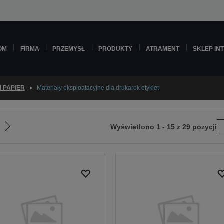
OM
FIRMA
PRZEMYSŁ
PRODUKTY
ATRAMENT
SKLEP IN
I PAPIER
Materiały eksploatacyjne dla drukarek etykiet
Wyświetlono 1 - 15 z 29 pozycji
Przejdź
do
następnej
strony