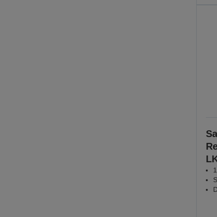
Sa
Re
L
1
S
D