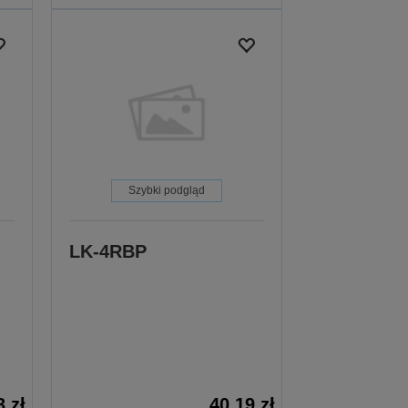
Szybki podgląd
LK-4RBP
3 zł
40,19 zł