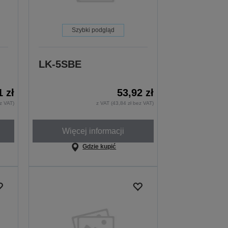
Szybki podgląd
LK-5SBE
1 zł
53,92 zł
z VAT)
z VAT (43,84 zł bez VAT)
Więcej informacji
Gdzie kupić