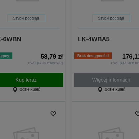
Szybki podgląd
Szybki podgląd
K-6WBN
LK-4WBA5
58,79 zł
176,1
tępny
Brak dostępności
z VAT (47,80 zł bez VAT)
z VAT (143,18 zł be
Kup teraz
Więcej informacji
Gdzie kupić
Gdzie kupić