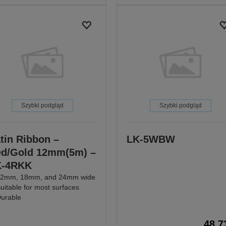
Szybki podgląd
Szybki podgląd
tin Ribbon –
LK-5WBW
d/Gold 12mm(5m) –
K-4RKK
2mm, 18mm, and 24mm wide
uitable for most surfaces
urable
48,7