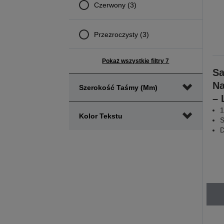
Czerwony (3)
Przezroczysty (3)
Pokaż wszystkie filtry 7
Sa
Na
Szerokość Taśmy (mm)
– 
1
Kolor Tekstu
S
D