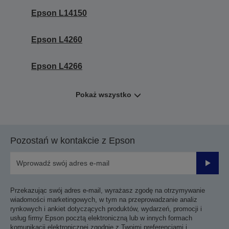
Epson L14150
Epson L4260
Epson L4266
Pokaż wszystko
Pozostań w kontakcie z Epson
Prześli
Przekazując swój adres e-mail, wyrażasz zgodę na otrzymywanie
wiadomości marketingowych, w tym na przeprowadzanie analiz
rynkowych i ankiet dotyczących produktów, wydarzeń, promocji i
usług firmy Epson pocztą elektroniczną lub w innych formach
komunikacji elektronicznej zgodnie z Twoimi preferencjami i