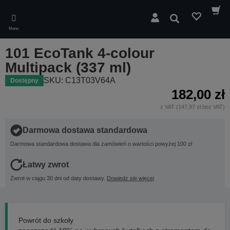
Skip
to
Wyszukaj
main
Menu
content
101 EcoTank 4-colour
Multipack (337 ml)
SKU: C13T03V64A
Dostępny
182,00 zł
z VAT (147,97 zł bez VAT)
Darmowa dostawa standardowa
Darmowa standardowa dostawa dla zamówień o wartości powyżej 100 zł
Łatwy zwrot
Zwrot w ciągu 30 dni od daty dostawy.
Dowiedz się więcej
Powrót do szkoły