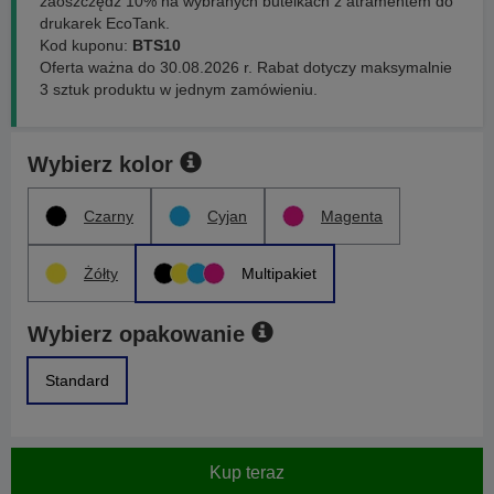
zaoszczędź 10% na wybranych butelkach z atramentem do
drukarek EcoTank.
Kod kuponu:
BTS10
Oferta ważna do 30.08.2026 r. Rabat dotyczy maksymalnie
3 sztuk produktu w jednym zamówieniu.
Wybierz kolor
Czarny
Cyjan
Magenta
Żółty
Multipakiet
Wybierz opakowanie
Standard
Kup teraz