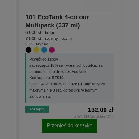
101 EcoTank 4-colour
101 
Multipack (337 ml)
(127
6 000 str. kolor
127 ml
C13T0
7 500 str. czarny
337 ml
C13T03V64A
Powr
zaos
Powrót do szkoły
atra
zaoszczędź 10% na wybranych butelkach z
Kod 
atramentem do drukarek EcoTank.
Ofer
Kod kuponu:
BTS10
maks
Oferta ważna do 30.08.2026 r. Rabat dotyczy
zamó
maksymalnie 3 sztuk produktu w jednym
zamówieniu.
182,00 zł
Dostępny
Dost
z VAT (147,97 zł bez VAT)
Przenieś do koszyka