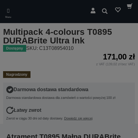
Skip
to
Wyszukaj
main
Menu
content
Multipack 4-colours T0895
DURABrite Ultra Ink
SKU: C13T08954010
Dostępny
171,00 zł
z VAT (139,02 zł bez VAT)
Nagrodzony
Darmowa dostawa standardowa
Darmowa standardowa dostawa dla zamówień o wartości powyżej 100 zł
Łatwy zwrot
Zwrot w ciągu 30 dni od daty dostawy.
Dowiedz się więcej
Atrament T0895 Małpa DURABrite