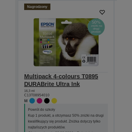
Nagrodzony
Multipack 4-colours T0895
Sin
DURABrite Ultra Ink
DURA
16,3 ml
5,8 ml
C13T08954010
C13T0
M
M
Powrót do szkoły
Powr
Kup 1 produkt, a otrzymasz 50% zniżki na drugi
Kup 
kwalifikujący się produkt. Zniżka dotyczy tylko
kwali
najtańszych produktów.
najt