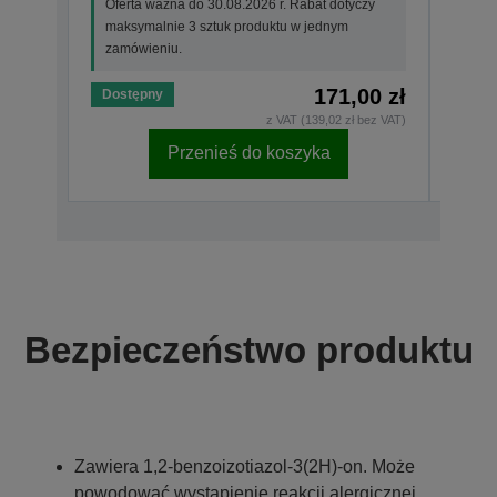
Oferta ważna do 30.08.2026 r. Rabat dotyczy
Ofer
maksymalnie 3 sztuk produktu w jednym
maks
zamówieniu.
zamó
171,00 zł
Dostępny
Dost
z VAT (139,02 zł bez VAT)
Przenieś do koszyka
Bezpieczeństwo produktu
Zawiera 1,2-benzoizotiazol-3(2H)-on. Może
powodować wystąpienie reakcji alergicznej.