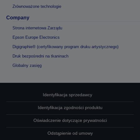
Zrównoważone technologie
Company
Strona internetowa Zarządu
Epson Europe Electronics
Digigraphie® (certyfikowany program druku artystycznego)
Druk bezpośredni na tkaninach
Globalny zasięg
Identyfikacja sprzedawcy
Identyfikacja zgodności produktu
Oświadczenie dotyczące prywatności
Odstąpienie od umowy