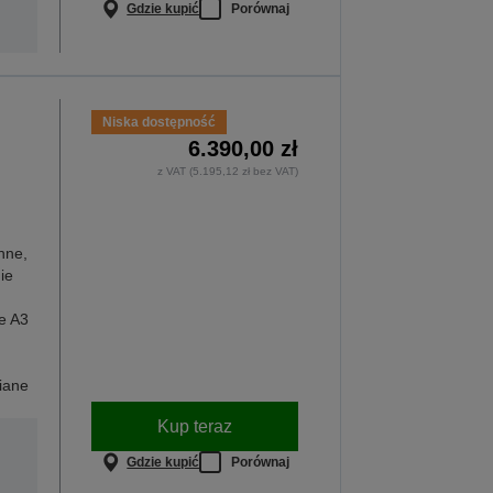
Gdzie kupić
Porównaj
Niska dostępność
6.390,00 zł
z VAT (5.195,12 zł bez VAT)
nne,
ie
e A3
iane
Kup teraz
Gdzie kupić
Porównaj