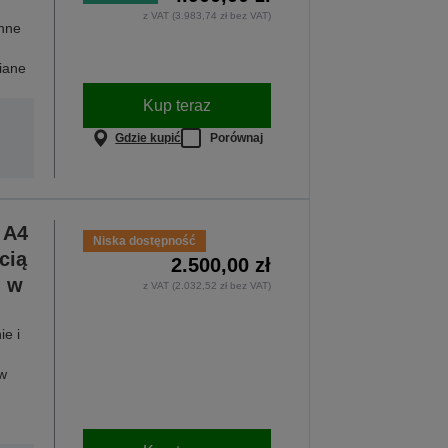
z VAT (3.983,74 zł bez VAT)
nne
iane
Kup teraz
Gdzie kupić
Porównaj
 A4
Niska dostępność
cią
2.500,00 zł
m w
z VAT (2.032,52 zł bez VAT)
e i
w