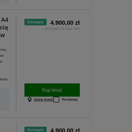
 A4
4.900,00 zł
Dostępny
cią
z VAT (3.983,74 zł bez VAT)
 w
nne,
ie
w
iane
Kup teraz
Gdzie kupić
Porównaj
4.900,00 zł
Dostępny