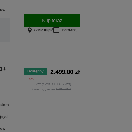
ków
Kup teraz
Gdzie kupić
Porównaj
A3+
2.499,00 zł
Dostępny
-39%
z VAT (2.031,71 zł bez VAT)
Cena oryginalna
4.100,00 zł
ystem
jnych
ków