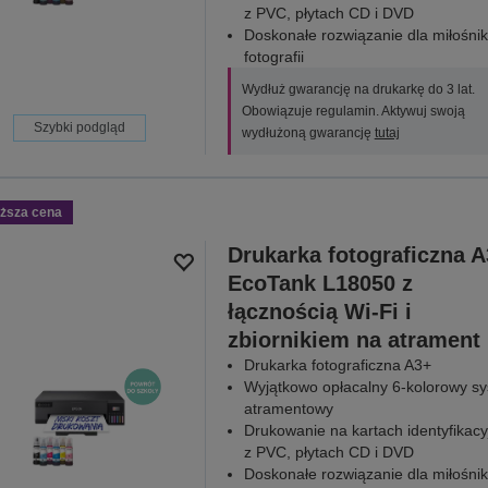
z PVC, płytach CD i DVD
Doskonałe rozwiązanie dla miłośni
fotografii
Wydłuż gwarancję na drukarkę do 3 lat.
Obowiązuje regulamin. Aktywuj swoją
Szybki podgląd
wydłużoną gwarancję
tutaj
iższa cena
Drukarka fotograficzna 
EcoTank L18050 z
łącznością Wi-Fi i
zbiornikiem na atrament
Drukarka fotograficzna A3+
Wyjątkowo opłacalny 6-kolorowy s
atramentowy
Drukowanie na kartach identyfikacy
z PVC, płytach CD i DVD
Doskonałe rozwiązanie dla miłośni