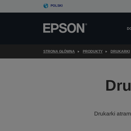
Skip
POLSKI
to
main
content
D
STRONA GŁÓWNA
PRODUKTY
DRUKARKI
Dru
Drukarki atra