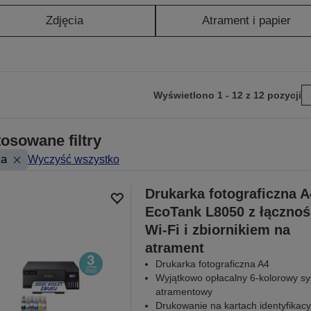
Zdjęcia
Atrament i papier
Wyświetlono 1 - 12 z 12 pozycji
ejdź
tępnej
osowane filtry
ony
ma
Wyczyść wszystko
Drukarka fotograficzna A
EcoTank L8050 z łącznoś
Wi-Fi i zbiornikiem na
atrament
Drukarka fotograficzna A4
Wyjątkowo opłacalny 6-kolorowy s
atramentowy
Drukowanie na kartach identyfikacy