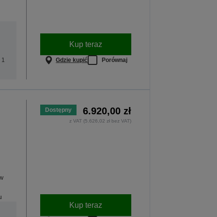
Kup teraz
Gdzie kupić
Porównaj
 1
6.920,00 zł
Dostępny
z VAT (5.626,02 zł bez VAT)
w
u
Kup teraz