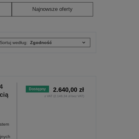
Najnowsze oferty
Sortuj według:
4
2.640,00 zł
Dostępny
cią
z VAT (2.146,34 zł bez VAT)
ystem
jnych