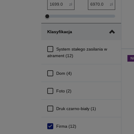
Zakres minimalny: cena
Zakres maksymalny: cena
zł
zł
Dostosuj
Dostosuj
zakres
zakres
Klasyfikacja
minimalny
maksymalny
cena
cena
System stałego zasilania w
atrament (12)
N
Dom (4)
Foto (2)
Druk czarno-biały (1)
Firma (12)