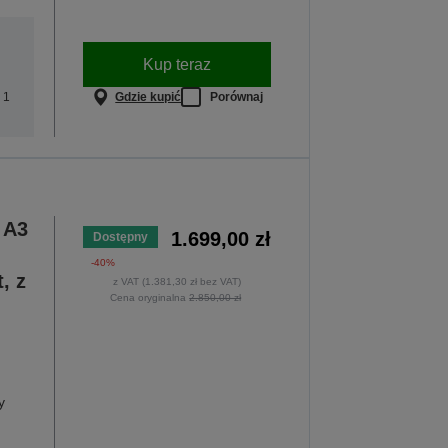
Kup teraz
Gdzie kupić
Porównaj
 1
 A3
1.699,00 zł
Dostępny
-40%
, z
z VAT (1.381,30 zł bez VAT)
Cena oryginalna
2.850,00 zł
y