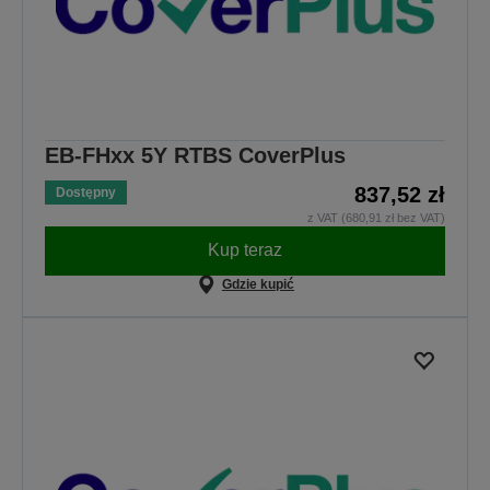
EB-FHxx 5Y RTBS CoverPlus
837,52 zł
Dostępny
z VAT (680,91 zł bez VAT)
Kup teraz
Gdzie kupić