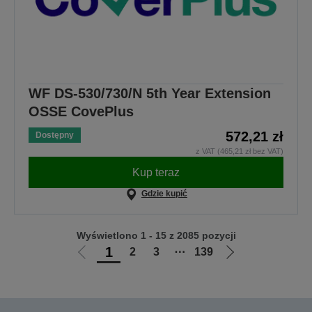
WF DS-530/730/N 5th Year Extension
OSSE CovePlus
572,21 zł
Dostępny
z VAT (465,21 zł bez VAT)
Kup teraz
Gdzie kupić
Wyświetlono 1 - 15 z 2085 pozycji
1
2
3
⋯
139
Przejdź
Przejdź
do
do
poprzedniej
następnej
strony
strony