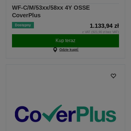
WF-C/M/53xx/58xx 4Y OSSE
CoverPlus
1.133,94 zł
Dostępny
z VAT (921,90 zł bez VAT)
Kup teraz
Gdzie kupić