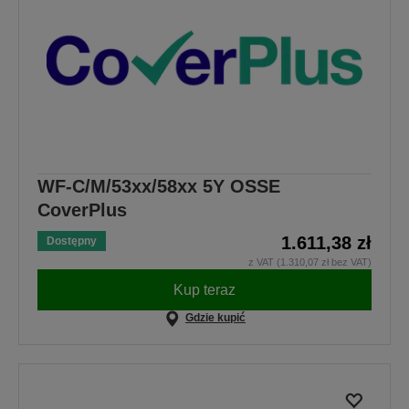
WF-C/M/53xx/58xx 5Y OSSE
CoverPlus
1.611,38 zł
Dostępny
z VAT (1.310,07 zł bez VAT)
Kup teraz
Gdzie kupić