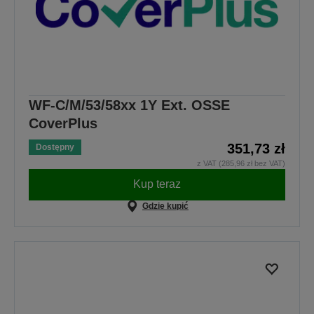
WF-C/M/53/58xx 1Y Ext. OSSE
CoverPlus
351,73 zł
Dostępny
z VAT (285,96 zł bez VAT)
Kup teraz
Gdzie kupić