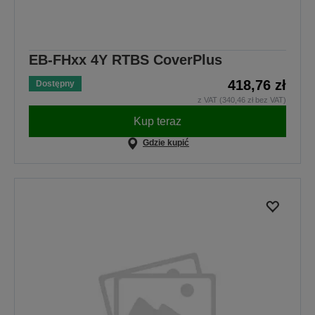
EB-FHxx 4Y RTBS CoverPlus
418,76 zł
Dostępny
z VAT (340,46 zł bez VAT)
Kup teraz
Gdzie kupić