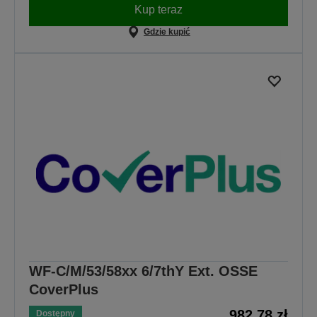
Kup teraz
Gdzie kupić
WF-C/M/53/58xx 6/7thY Ext. OSSE
CoverPlus
982,78 zł
Dostępny