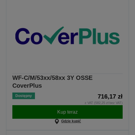
WF-C/M/53xx/58xx 3Y OSSE
CoverPlus
716,17 zł
Dostępny
z VAT (582,25 zł bez VAT)
Kup teraz
Gdzie kupić