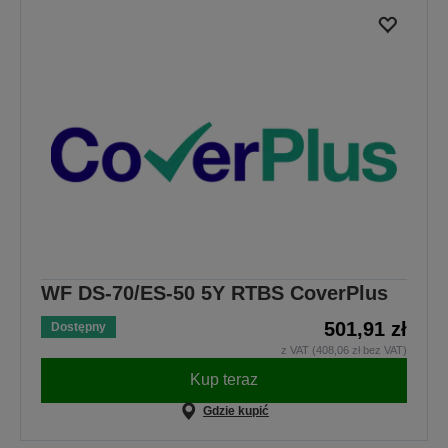
WF DS-70/ES-50 5Y RTBS CoverPlus
501,91 zł
Dostępny
z VAT (408,06 zł bez VAT)
Kup teraz
Gdzie kupić