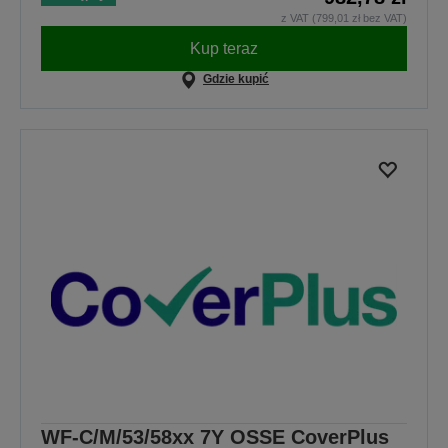
z VAT (799,01 zł bez VAT)
Kup teraz
Gdzie kupić
WF-C/M/53/58xx 7Y OSSE CoverPlus