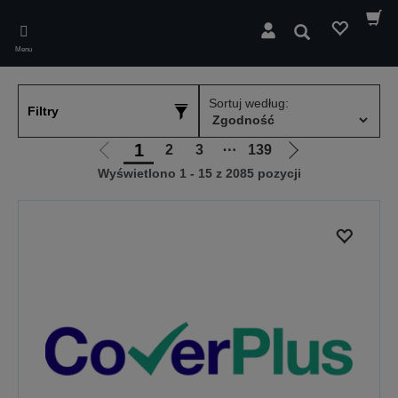
Skip
to
Wyszukaj
main
Menu
content
Sortuj według:
Filtry
1
2
3
⋯
139
Przejdź
Przejdź
Wyświetlono 1 - 15 z 2085 pozycji
do
do
poprzedniej
następnej
strony
strony