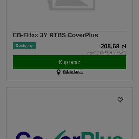
EB-FHxx 3Y RTBS CoverPlus
208,69 zł
Dostępny
z VAT (169,67 zł bez VAT)
Kup teraz
Gdzie kupić