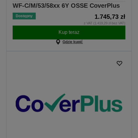
WF-C/M/53/58xx 6Y OSSE CoverPlus
1.745,73 zł
Dostępny
z VAT (1.419,29 zł bez VAT)
Kup teraz
Gdzie kupić