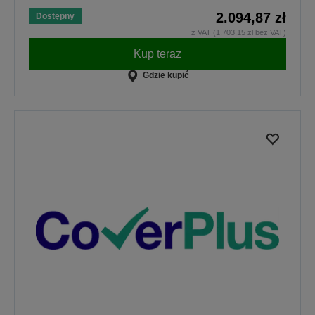
2.094,87 zł
Dostępny
z VAT (1.703,15 zł bez VAT)
Kup teraz
Gdzie kupić