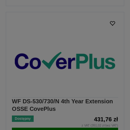
WF DS-530/730/N 4th Year Extension
OSSE CovePlus
431,76 zł
Dostępny
z VAT (351,02 zł bez VAT)