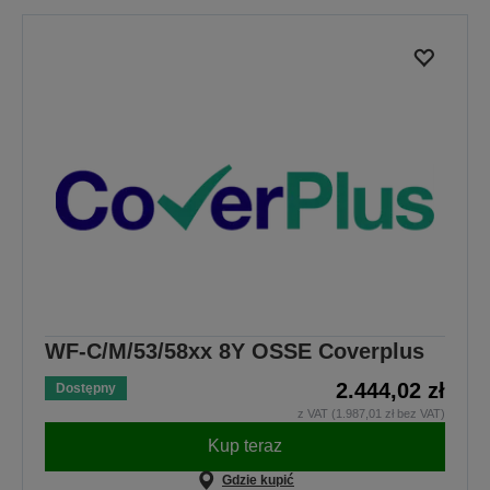
WF-C/M/53/58xx 8Y OSSE Coverplus
2.444,02 zł
Dostępny
z VAT (1.987,01 zł bez VAT)
Kup teraz
Gdzie kupić