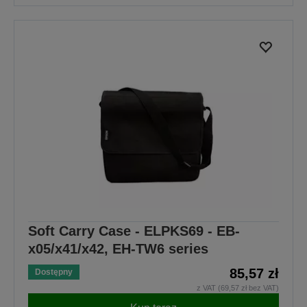
Soft Carry Case - ELPKS69 - EB-
x05/x41/x42, EH-TW6 series
85,57 zł
Dostępny
z VAT (69,57 zł bez VAT)