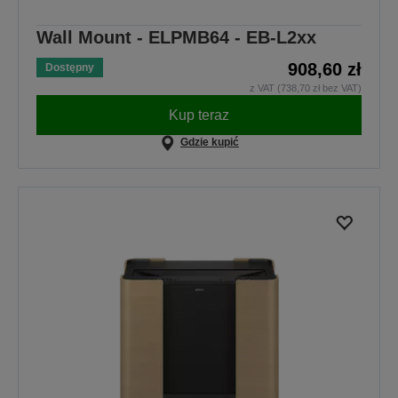
Wall Mount - ELPMB64 - EB-L2xx
908,60 zł
Dostępny
z VAT (738,70 zł bez VAT)
Kup teraz
Gdzie kupić