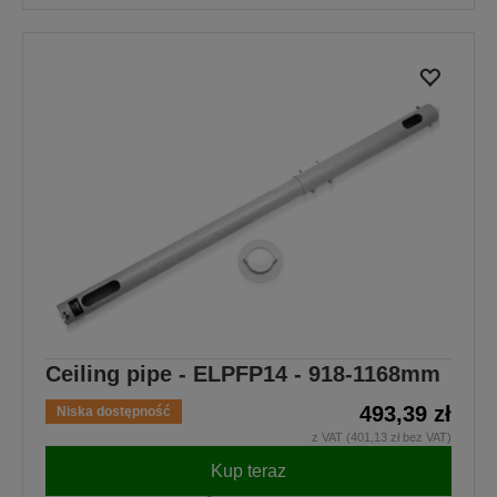
Ceiling pipe - ELPFP14 - 918-1168mm
493,39 zł
Niska dostępność
z VAT (401,13 zł bez VAT)
Kup teraz