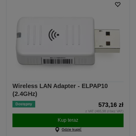
Wireless LAN Adapter - ELPAP10
(2.4GHz)
573,16 zł
Dostępny
z VAT (465,98 zł bez VAT)
Kup teraz
Gdzie kupić