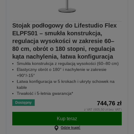
Stojak podłogowy do Lifestudio Flex
ELPFS01 – smukła konstrukcja,
regulacja wysokości w zakresie 60–
80 cm, obrót o 180 stopni, regulacja
kąta nachylenia, łatwa konfiguracja
Smukła konstrukcja z regulacją wysokości (60–80 cm)
Elastyczny obrót o 180° i nachylenie w zakresie
+90°/-15°
Łatwa konfiguracja w 5 krokach i ukryty schowek na
kable
Trwałość i 5-letnia gwarancja*
744,76 zł
Dostępny
z VAT (605,50 zł bez VAT)
Kup teraz
Gdzie kupić