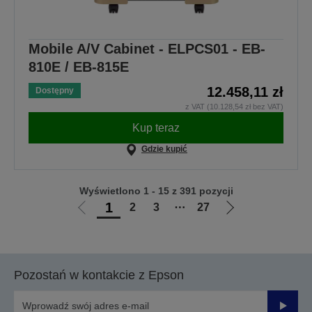
Mobile A/V Cabinet - ELPCS01 - EB-
810E / EB-815E
12.458,11 zł
Dostępny
z VAT (10.128,54 zł bez VAT)
Kup teraz
Gdzie kupić
Wyświetlono 1 - 15 z 391 pozycji
1
2
3
⋯
27
Przejdź
Przejdź
do
do
poprzedniej
następnej
strony
strony
Pozostań w kontakcie z Epson