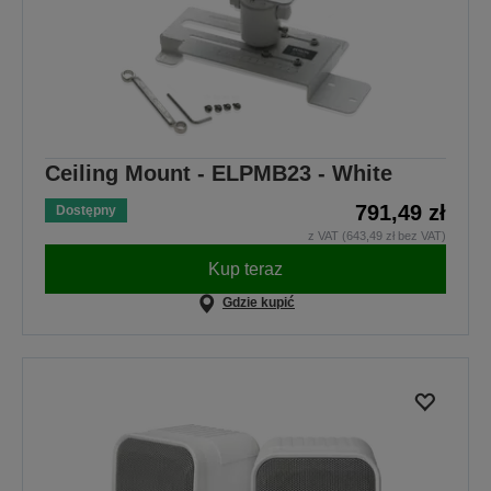
Ceiling Mount - ELPMB23 - White
791,49 zł
Dostępny
z VAT (643,49 zł bez VAT)
Kup teraz
Gdzie kupić