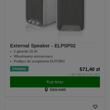
External Speaker - ELPSP02
2 głośniki 15 W
Wbudowany wzmacniacz
Podłącz do urządzenia ELPCB01
571,40 zł
Dostępny
z VAT (464,55 zł bez VAT)
Kup teraz
Gdzie kupić