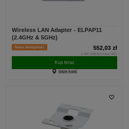
Wireless LAN Adapter - ELPAP11
(2.4GHz & 5GHz)
552,03 zł
Niska dostępność
z VAT (448,80 zł bez VAT)
Kup teraz
Gdzie kupić