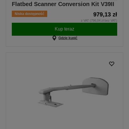
Flatbed Scanner Conversion Kit V39II
979,13 zł
Niska dostępność
z VAT (796,04 zł bez VAT)
Kup teraz
Gdzie kupić