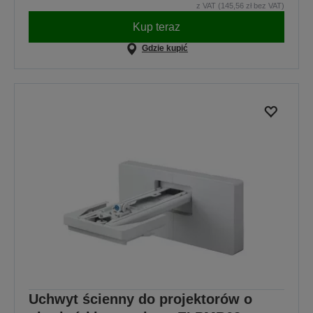
z VAT (145,56 zł bez VAT)
Kup teraz
Gdzie kupić
Uchwyt ścienny do projektorów o