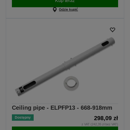
Kup teraz
Gdzie kupić
Ceiling pipe - ELPFP13 - 668-918mm
298,09 zł
Dostępny
z VAT (242,35 zł bez VAT)