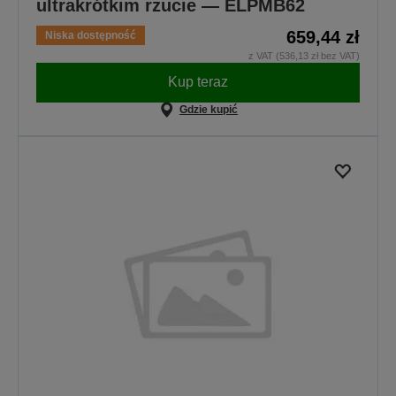
ultrakrótkim rzucie — ELPMB62
659,44 zł
Niska dostępność
z VAT (536,13 zł bez VAT)
Kup teraz
Gdzie kupić