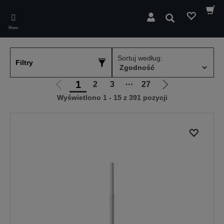
Skip
to
Wyszukaj
main
Menu
content
Sortuj według:
Filtry
1
2
3
⋯
27
Przejdź
Przejdź
Wyświetlono 1 - 15 z 391 pozycji
do
do
poprzedniej
następnej
strony
strony