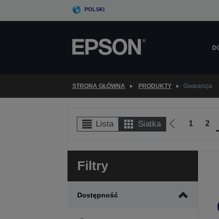
Skip
POLSKI
to
main
content
D
STRONA GŁÓWNA
PRODUKTY
Gwarancja
1
2
Lista
Siatka
Przejdź
do
poprzedniej
Filtry
strony
Dostępność