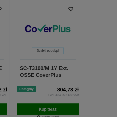
Szybki podgląd
E
SC-T3100/M 1Y Ext.
OSSE CoverPlus
2 zł
804,73 zł
Dostępny
z VAT)
z VAT (654,25 zł bez VAT)
Kup teraz