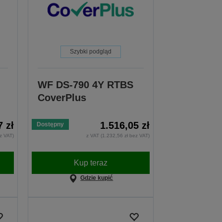
Szybki podgląd
WF DS-790 4Y RTBS
CoverPlus
7 zł
1.516,05 zł
Dostępny
z VAT)
z VAT (1.232,56 zł bez VAT)
Kup teraz
Gdzie kupić