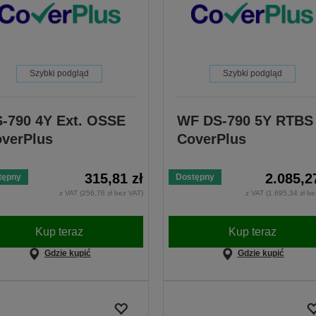
Szybki podgląd
Szybki podgląd
-790 4Y Ext. OSSE
WF DS-790 5Y RTBS
verPlus
CoverPlus
315,81 zł
2.085,2
tępny
Dostępny
z VAT (256,76 zł bez VAT)
z VAT (1.695,34 zł be
Kup teraz
Kup teraz
Gdzie kupić
Gdzie kupić