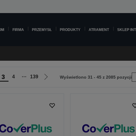
OM
FIRMA
PRZEMYSŁ
PRODUKTY
ATRAMENT
SKLEP IN
3
4
⋯
139
Wyświetlono 31 - 45 z 2085 pozycji
Przejdź
do
następnej
strony