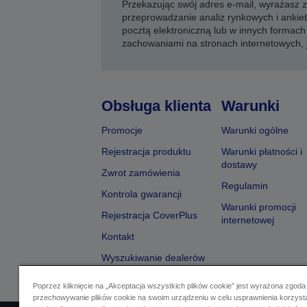
Przekazując swój adres e-mail, wyrażasz
przeprowadzanie analiz rynkowych i ankiet
pocztą elektroniczną lub w innych formach 
zachowaniami na stronach internetowych,
Obsługa klienta
Warunki
Promocje
Warunki ogólne
Rejestracja produktu
Warunki płatności i
dostawy
Zwrot zamówienia
Regulamin
Kontrola gwarancji
Warunki promocji
Rejestracja CoverPlus
internetowej
Kontakt
Wyszukiwanie dealerów
Poprzez kliknięcie na „Akceptacja wszystkich plików cookie” jest wyrażona zgoda
przechowywanie plików cookie na swoim urządzeniu w celu usprawnienia korzyst