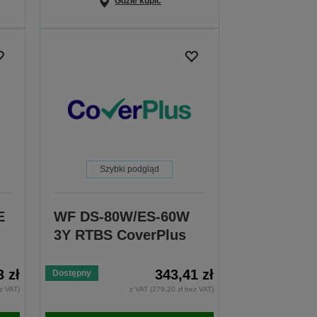
Gdzie kupić
Szybki podgląd
E
WF DS-80W/ES-60W
3Y RTBS CoverPlus
3 zł
343,41 zł
Dostępny
z VAT)
z VAT (279,20 zł bez VAT)