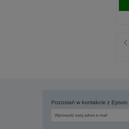
P
p
s
Pozostań w kontakcie z Epson