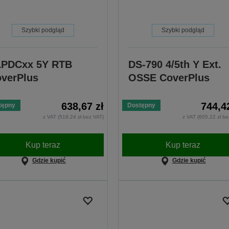
Szybki podgląd
Szybki podgląd
LPDCxx 5Y RTB
DS-790 4/5th Y Ext.
verPlus
OSSE CoverPlus
638,67 zł
744,4
tępny
Dostępny
z VAT (519,24 zł bez VAT)
z VAT (605,22 zł be
Kup teraz
Kup teraz
Gdzie kupić
Gdzie kupić