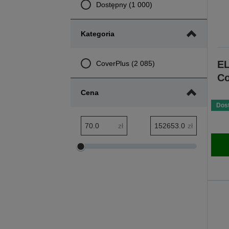
Dostępny (1 000)
Kategoria
E
CoverPlus (2 085)
Co
Cena
Dos
Zakres minimalny: cena
Zakres maksymalny: cena
zł
zł
Dostosuj
Dostosuj
zakres
zakres
minimalny
maksymalny
cena
cena