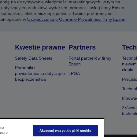
 zgodę na otrzymywanie wiadomości marketingowych, w tym na
 dotyczących produktów, wydarzeń, promocji i usług firmy Epson
komunikacji elektronicznej zgodnie z Twoimi preferencjami i
 jak opisano w
Oświadczeniu o Ochronie Prywatności firmy Epson
.
Kwestie prawne
Partners
Tech
Safety Data Sheets
Portal partnerów firmy
Technol
Epson
niewym
Poradniki i
ciepła
powiadomienia dotyczące
LPGA
bezpieczeństwa
Precisi
Technol
Innowac
Zrówno
technol
 na
Akceptuj wszystkie pliki cookie
ania z