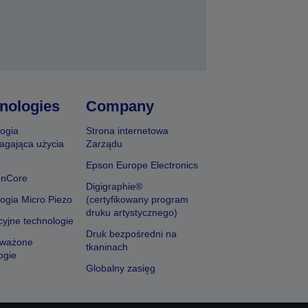
nologies
Company
ogia
Strona internetowa
agająca użycia
Zarządu
Epson Europe Electronics
onCore
Digigraphie®
ogia Micro Piezo
(certyfikowany program
druku artystycznego)
yjne technologie
Druk bezpośredni na
ważone
tkaninach
ogie
Globalny zasięg