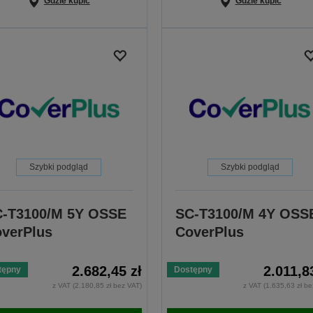
Gdzie kupić
Gdzie kupić
Szybki podgląd
Szybki podgląd
-T3100/M 5Y OSSE
SC-T3100/M 4Y OSS
verPlus
CoverPlus
2.682,45 zł
2.011,8
tępny
Dostępny
z VAT (2.180,85 zł bez VAT)
z VAT (1.635,63 zł be