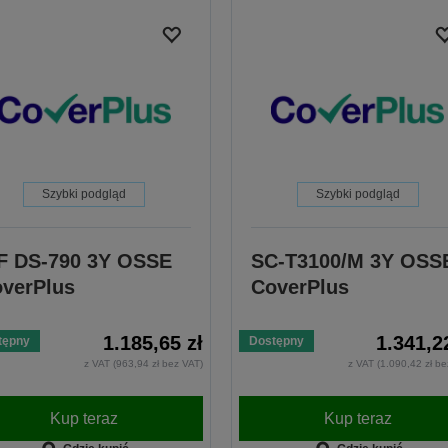
Szybki podgląd
Szybki podgląd
 DS-790 3Y OSSE
SC-T3100/M 3Y OSS
verPlus
CoverPlus
1.185,65 zł
1.341,2
tępny
Dostępny
z VAT (963,94 zł bez VAT)
z VAT (1.090,42 zł be
Kup teraz
Kup teraz