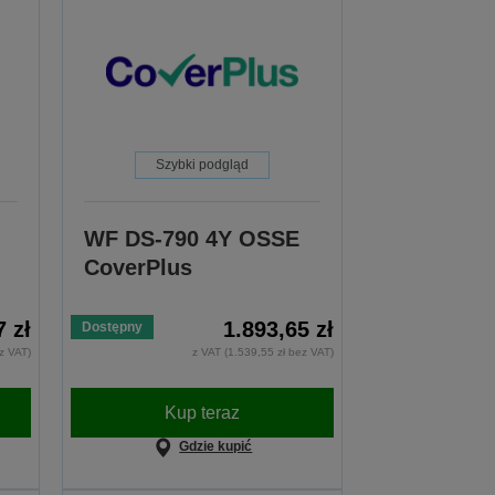
Szybki podgląd
WF DS-790 4Y OSSE
CoverPlus
7 zł
1.893,65 zł
Dostępny
ez VAT)
z VAT (1.539,55 zł bez VAT)
Kup teraz
Gdzie kupić