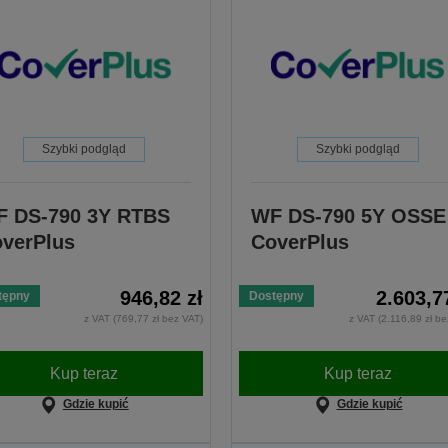
Szybki podgląd
Szybki podgląd
 DS-790 3Y RTBS
WF DS-790 5Y OSSE
verPlus
CoverPlus
946,82 zł
2.603,7
tępny
Dostępny
z VAT (769,77 zł bez VAT)
z VAT (2.116,89 zł b
Kup teraz
Kup teraz
Gdzie kupić
Gdzie kupić