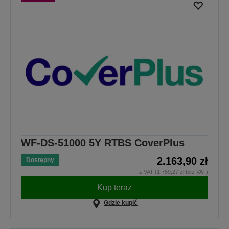
WF-DS-51000 5Y RTBS CoverPlus
2.163,90 zł
Dostępny
z VAT (1.759,27 zł bez VAT)
Kup teraz
Gdzie kupić