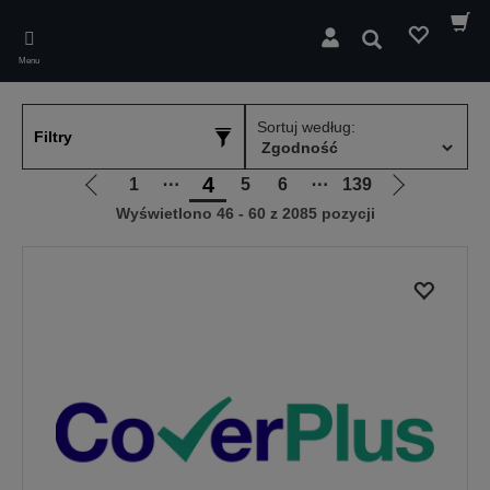
Skip
to
Wyszukaj
main
Menu
content
Sortuj według:
Filtry
4
1
⋯
5
6
⋯
139
Przejdź
Przejdź
Wyświetlono 46 - 60 z 2085 pozycji
do
do
poprzedniej
następnej
strony
strony