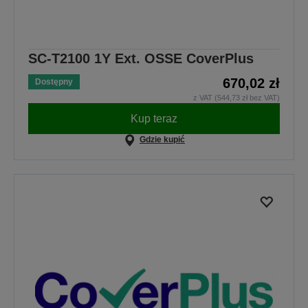
SC-T2100 1Y Ext. OSSE CoverPlus
670,02 zł
Dostępny
z VAT (544,73 zł bez VAT)
Kup teraz
Gdzie kupić