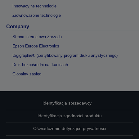
Innowacyjne technologie
Zrównoważone technologie
Company
Strona internetowa Zarządu
Epson Europe Electronics
Digigraphie® (certyfikowany program druku artystycznego)
Druk bezpośredni na tkaninach
Globalny zasięg
Identyfikacja sprzedawcy
Identyfikacja zgodności produktu
Oświadczenie dotyczące prywatności