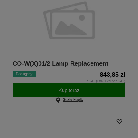
CO-W(X)01/2 Lamp Replacement
843,85 zł
Dostępny
z VAT (686,06 zł bez VAT)
Kup teraz
Gdzie kupić