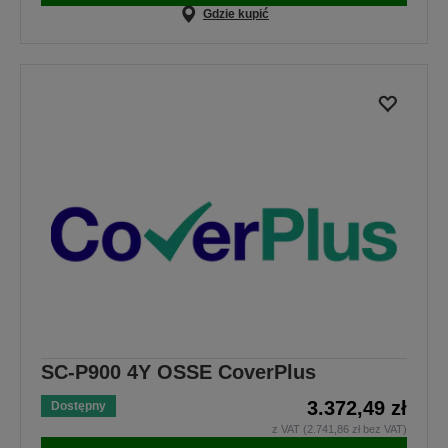
Gdzie kupić
SC-P900 4Y OSSE CoverPlus
3.372,49 zł
Dostępny
z VAT (2.741,86 zł bez VAT)