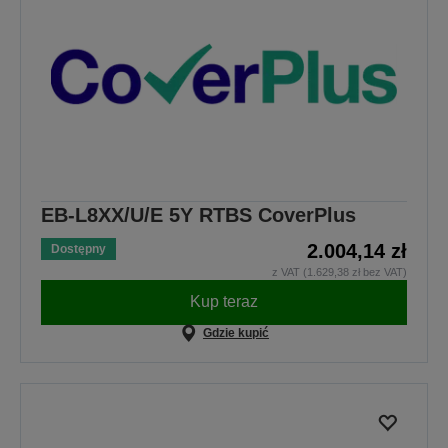
EB-L8XX/U/E 5Y RTBS CoverPlus
2.004,14 zł
Dostępny
z VAT (1.629,38 zł bez VAT)
Kup teraz
Gdzie kupić