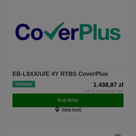
EB-L8XX/U/E 4Y RTBS CoverPlus
1.438,87 zł
Dostępny
z VAT (1.169,81 zł bez VAT)
Kup teraz
Gdzie kupić