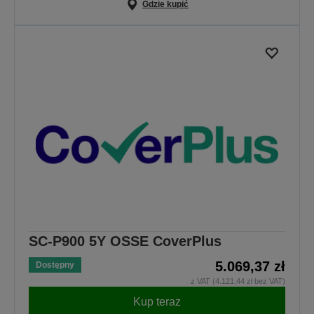
Gdzie kupić
SC-P900 5Y OSSE CoverPlus
5.069,37 zł
Dostępny
z VAT (4.121,44 zł bez VAT)
Kup teraz