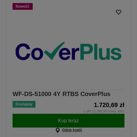
Nowość
WF-DS-51000 4Y RTBS CoverPlus
1.720,69 zł
Dostępny
z VAT (1.398,93 zł bez VAT)
Kup teraz
Gdzie kupić