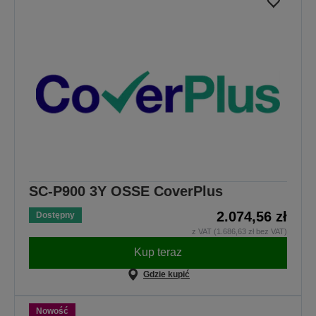
SC-P900 3Y OSSE CoverPlus
2.074,56 zł
Dostępny
z VAT (1.686,63 zł bez VAT)
Kup teraz
Gdzie kupić
Nowość