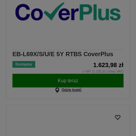
EB-L69X/S/U/E 5Y RTBS CoverPlus
1.623,98 zł
Dostępny
z VAT (1.320,31 zł bez VAT)
Kup teraz
Gdzie kupić