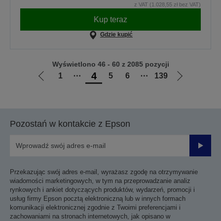
z VAT (1.028,55 zł bez VAT)
Kup teraz
Gdzie kupić
Wyświetlono 46 - 60 z 2085 pozycji
4
1
⋯
5
6
⋯
139
Przejdź
Przejdź
do
do
poprzedniej
następnej
strony
strony
Pozostań w kontakcie z Epson
Prześli
Przekazując swój adres e-mail, wyrażasz zgodę na otrzymywanie
wiadomości marketingowych, w tym na przeprowadzanie analiz
rynkowych i ankiet dotyczących produktów, wydarzeń, promocji i
usług firmy Epson pocztą elektroniczną lub w innych formach
komunikacji elektronicznej zgodnie z Twoimi preferencjami i
zachowaniami na stronach internetowych, jak opisano w