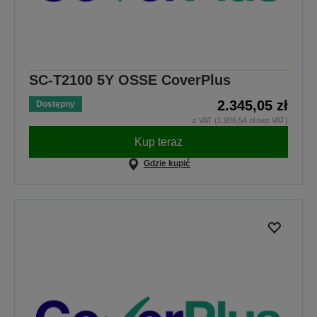
SC-T2100 5Y OSSE CoverPlus
2.345,05 zł
Dostępny
z VAT (1.906,54 zł bez VAT)
Kup teraz
Gdzie kupić