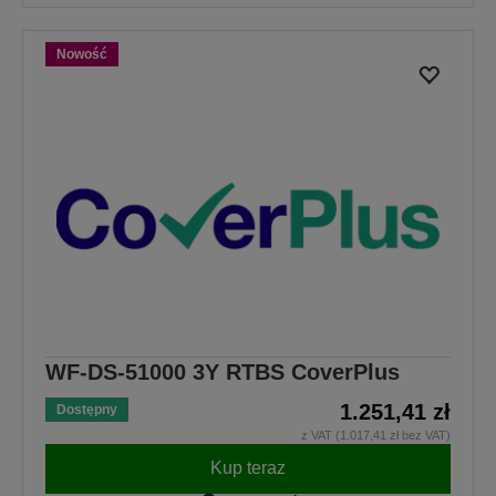
Nowość
WF-DS-51000 3Y RTBS CoverPlus
1.251,41 zł
Dostępny
z VAT (1.017,41 zł bez VAT)
Kup teraz