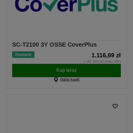
SC-T2100 3Y OSSE CoverPlus
1.116,69 zł
Dostępny
z VAT (907,88 zł bez VAT)
Kup teraz
Gdzie kupić